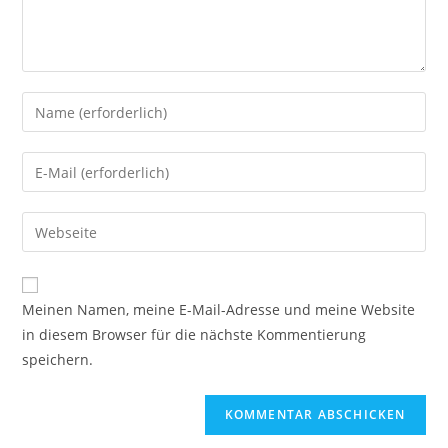
Gib
deinen
Namen
Gib
oder
deine
Benutzernamen
E-
Gib
zum
Mail-
deine
Kommentieren
Adresse
Website-
ein
zum
URL
Meinen Namen, meine E-Mail-Adresse und meine Website
Kommentieren
ein
in diesem Browser für die nächste Kommentierung
ein
(optional)
speichern.