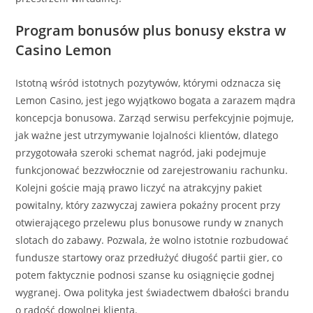
Program bonusów plus bonusy ekstra w
Casino Lemon
Istotną wśród istotnych pozytywów, którymi odznacza się
Lemon Casino, jest jego wyjątkowo bogata a zarazem mądra
koncepcja bonusowa. Zarząd serwisu perfekcyjnie pojmuje,
jak ważne jest utrzymywanie lojalności klientów, dlatego
przygotowała szeroki schemat nagród, jaki podejmuje
funkcjonować bezzwłocznie od zarejestrowaniu rachunku.
Kolejni goście mają prawo liczyć na atrakcyjny pakiet
powitalny, który zazwyczaj zawiera pokaźny procent przy
otwierającego przelewu plus bonusowe rundy w znanych
slotach do zabawy. Pozwala, że wolno istotnie rozbudować
fundusze startowy oraz przedłużyć długość partii gier, co
potem faktycznie podnosi szanse ku osiągnięcie godnej
wygranej. Owa polityka jest świadectwem dbałości brandu
o radość dowolnej klienta.