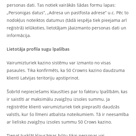
personas dati. Tas notiek vairākās šādas formu lapas:
„Personigas datus“, „Adresa un pastfosta adrese“ u.c. Pēc to
nodokļus noteiktos datumus (tādā iespēja tiek pieejama arī
reģistrā) ielūkoties, lietotājam jāaizmanto personas dati un
informācija.
Lietotāja profila sugu īpašības
Vairumizturiek kazino sistēmu var izmanto no visas
pasaules. Tika konfirmēts, ka 50 Crowns kazino daudzuma
klienti Latvijas teritoriju apstiprinot.
Šobrīd nepieciešams klausīties par to faktoru īpašībām, kas
ir saistīti ar maksimālu zvaigžņu izsoles summu. Ja
reģistrētie klienti vairumizturiek tiek pieprasīti daudzās
valstīs, kur šo līmeni atbalsta noteikumiem. Tā ir neesamība
ar lielisko zvaigžņu izsoles summu 50 Crows kazino.
Tiepat turklāt klausāmas būtu tikai personas vai