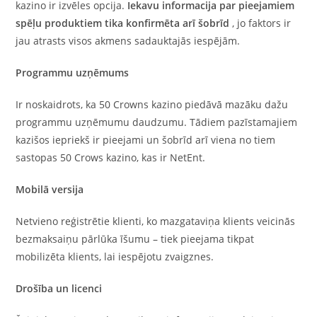
kazino ir izvēles opcija.
Iekavu informacija par pieejamiem
spēļu produktiem tika konfirmēta arī šobrīd
, jo faktors ir
jau atrasts visos akmens sadauktajās iespējām.
Programmu uzņēmums
Ir noskaidrots, ka 50 Crowns kazino piedāvā mazāku dažu
programmu uzņēmumu daudzumu. Tādiem pazīstamajiem
kazišos iepriekš ir pieejami un šobrīd arī viena no tiem
sastopas 50 Crows kazino, kas ir NetEnt.
Mobilā versija
Netvieno reģistrētie klienti, ko mazgataviņa klients veicinās
bezmaksaiņu pārlūka īšumu – tiek pieejama tikpat
mobilizēta klients, lai iespējotu zvaigznes.
Drošība un licenci