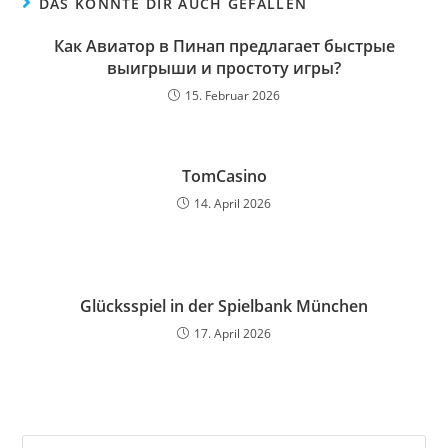
DAS KÖNNTE DIR AUCH GEFALLEN
Как Авиатор в Пинап предлагает быстрые
выигрыши и простоту игры?
15. Februar 2026
TomCasino
14. April 2026
Glücksspiel in der Spielbank München
17. April 2026
Search