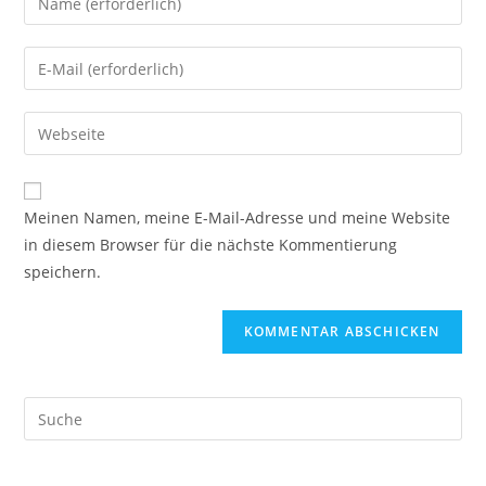
deinen
Namen
Gib
oder
deine
Benutzernamen
E-
Gib
zum
Mail-
deine
Kommentieren
Adresse
Website-
ein
zum
URL
Meinen Namen, meine E-Mail-Adresse und meine Website
Kommentieren
ein
in diesem Browser für die nächste Kommentierung
ein
(optional)
speichern.
Search
this
website