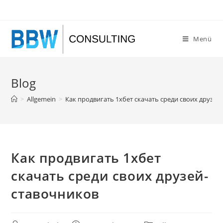
Zum
Inhalt
springen
Menü
Blog
>
Allgemein
>
Как продвигать 1хбет скачать среди своих друзей
Как продвигать 1хбет
скачать среди своих друзей-
ставочников