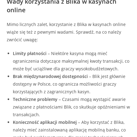
Wady korzystania z Blika w kasynach
online
Mimo licznych zalet, korzystanie z Blika w kasynach online
wiąże się też z pewnymi wadami. Sprawdź, na co należy
zwrócić uwagę:
Limity płatności
– Niektóre kasyna mogą mieć
ograniczenia dotyczące maksymalnej kwoty transakcji, co
może być uciążliwe dla graczy wysokobudżetowych.
Brak międzynarodowej dostępności
– Blik jest głównie
dostępny w Polsce, co ogranicza możliwości graczy
korzystających z zagranicznych kasyn.
Techniczne problemy
– Czasami mogą wystąpić awarie
związane z płatnościami Blik, co skutkuje opóźnieniami w
transakcjach.
Konieczność aplikacji mobilnej
– Aby korzystać z Blika,
należy mieć zainstalowaną aplikację mobilną banku, co