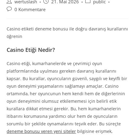
Beitrags-
Beitrag
Beitrags-
wertuslash
21. Mai 2026
public
Autor:
veröffentlicht:
Kategorie:
Beitrags-
0 Kommentare
Kommentare:
Casino etiketi deneme bonusu ile doğru davranış kurallarını
öğrenin
Casino Etiği Nedir?
Casino etiği, kumarhanelerde ve çevrimiçi oyun
platformlarında uyulması gereken davranış kurallarını
kapsar. Bu kurallar, oyuncuların güvenli, saygılı ve keyifli bir
oyun deneyimi yaşamalarını sağlamayı amaçlar. Casino
ortamında, her oyuncunun hem kendi hem de diğerlerinin
oyun deneyimini olumsuz etkilememesi için belirli etik
kurallara dikkat etmesi gerekir. Bu, hem kumarhanelerin
itibarını korumasına yardımcı olur hem de oyuncuların
sorumlu bir şekilde oynamalarını teşvik eder. Bu süreçte
deneme bonusu veren yeni siteler
bilgisine erişmek,