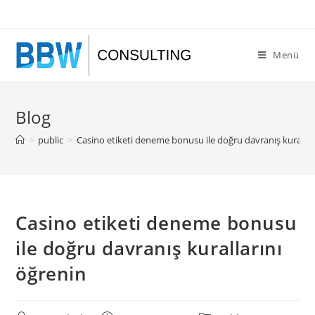
Zum
Inhalt
springen
Menü
Blog
>
public
>
Casino etiketi deneme bonusu ile doğru davranış kurallar
Casino etiketi deneme bonusu
ile doğru davranış kurallarını
öğrenin