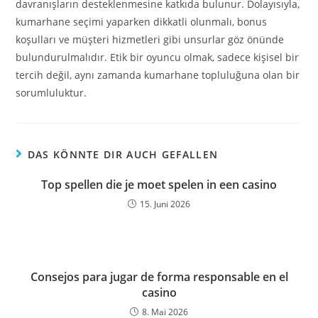
davranışların desteklenmesine katkıda bulunur. Dolayısıyla,
kumarhane seçimi yaparken dikkatli olunmalı, bonus
koşulları ve müşteri hizmetleri gibi unsurlar göz önünde
bulundurulmalıdır. Etik bir oyuncu olmak, sadece kişisel bir
tercih değil, aynı zamanda kumarhane topluluğuna olan bir
sorumluluktur.
DAS KÖNNTE DIR AUCH GEFALLEN
Top spellen die je moet spelen in een casino
15. Juni 2026
Consejos para jugar de forma responsable en el
casino
8. Mai 2026