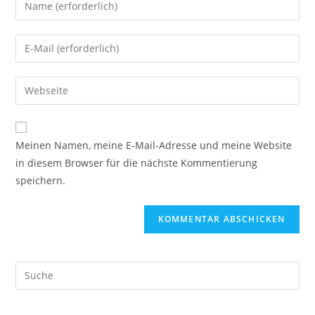
Gib
deinen
Namen
Gib
oder
deine
Benutzernamen
E-
Gib
zum
Mail-
deine
Kommentieren
Adresse
Website-
ein
zum
URL
Meinen Namen, meine E-Mail-Adresse und meine Website
Kommentieren
ein
in diesem Browser für die nächste Kommentierung
ein
(optional)
speichern.
Search
this
website