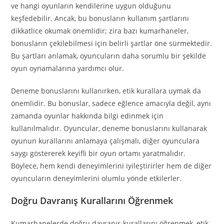
ve hangi oyunların kendilerine uygun olduğunu
keşfedebilir. Ancak, bu bonusların kullanım şartlarını
dikkatlice okumak önemlidir; zira bazı kumarhaneler,
bonusların çekilebilmesi için belirli şartlar öne sürmektedir.
Bu şartları anlamak, oyuncuların daha sorumlu bir şekilde
oyun oynamalarına yardımcı olur.
Deneme bonuslarını kullanırken, etik kurallara uymak da
önemlidir. Bu bonuslar, sadece eğlence amacıyla değil, aynı
zamanda oyunlar hakkında bilgi edinmek için
kullanılmalıdır. Oyuncular, deneme bonuslarını kullanarak
oyunun kurallarını anlamaya çalışmalı, diğer oyunculara
saygı göstererek keyifli bir oyun ortamı yaratmalıdır.
Böylece, hem kendi deneyimlerini iyileştirirler hem de diğer
oyuncuların deneyimlerini olumlu yönde etkilerler.
Doğru Davranış Kurallarını Öğrenmek
Kumarhanelerde doğru davranış kurallarını öğrenmek, etik