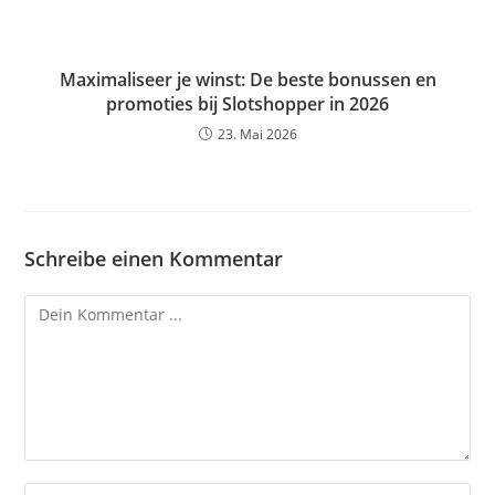
Maximaliseer je winst: De beste bonussen en
promoties bij Slotshopper in 2026
23. Mai 2026
Schreibe einen Kommentar
Kommentieren