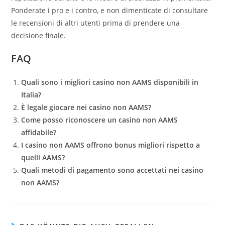
Ponderate i pro e i contro, e non dimenticate di consultare
le recensioni di altri utenti prima di prendere una
decisione finale.
FAQ
Quali sono i migliori casino non AAMS disponibili in
Italia?
È legale giocare nei casino non AAMS?
Come posso riconoscere un casino non AAMS
affidabile?
I casino non AAMS offrono bonus migliori rispetto a
quelli AAMS?
Quali metodi di pagamento sono accettati nei casino
non AAMS?