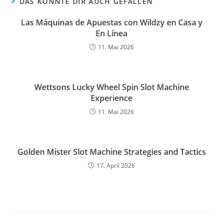
DAS KÖNNTE DIR AUCH GEFALLEN
Las Máquinas de Apuestas con Wildzy en Casa y
En Línea
11. Mai 2026
Wettsons Lucky Wheel Spin Slot Machine
Experience
11. Mai 2026
Golden Mister Slot Machine Strategies and Tactics
17. April 2026