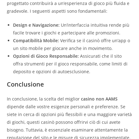
progettato contribuirà a un’esperienza di gioco più fluida e
gradevole. I seguenti aspetti sono fondamentali:
Design e Navigazione:
Un’interfaccia intuitiva rende più
facile trovare i giochi e partecipare alle promozioni.
Compatibilità Mobile:
Verifica se il casinò offre un’app o
un sito mobile per giocare anche in movimento.
Opzioni di Gioco Responsabile:
Assicurati che il sito
offra strumenti per il gioco responsabile, come limiti di
deposito e opzioni di autoesclusione.
Conclusione
In conclusione, la scelta del miglior
casino non AAMS
dipende dalle vostre esigenze personali e preferenze. Se
siete in cerca di opzioni più flessibili e una maggiore varietà
di giochi, questi casinò possono offrirvi ciò di cui avete
bisogno. Tuttavia, è essenziale esaminare attentamente la
reputazione del sito e le misure di sicurezza implementate.