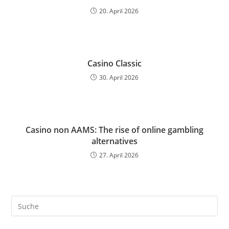
20. April 2026
Casino Classic
30. April 2026
Casino non AAMS: The rise of online gambling
alternatives
27. April 2026
Search
this
website