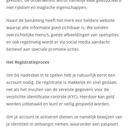
gekozen; de onderwereld wordt namelijk vaak geassocieerd
met rijkdom en magische eigenschappen.
Naast de benaming heeft het merk een heldere website
waarop alle informatie goed zichtbaar is. We vonden
overzichtelijke menu’s, goede afbeeldingen van spelopties
en ook regelmatig wordt er via social media aandacht
besteed aan speciale promotie-acties.
Het Registratieproces
Om bij Hadesbet in te spelen heb je natuurlijk eerst een
account nodig. De registratie is makkelijk en snel gedaan,
net als het invullen van de vereiste gegevens voor de
verplichte identificatie controle (KYC). Hierdoor kan geld
worden uitbetaald en kunt er veilig gespeeld worden.
Om je account te activeren dienen ze namelijk bewijzen van
je identiteit in ontvangst nemen, waaronder een paspoort