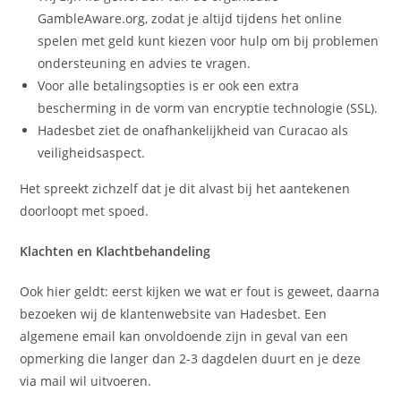
GambleAware.org, zodat je altijd tijdens het online
spelen met geld kunt kiezen voor hulp om bij problemen
ondersteuning en advies te vragen.
Voor alle betalingsopties is er ook een extra
bescherming in de vorm van encryptie technologie (SSL).
Hadesbet ziet de onafhankelijkheid van Curacao als
veiligheidsaspect.
Het spreekt zichzelf dat je dit alvast bij het aantekenen
doorloopt met spoed.
Klachten en Klachtbehandeling
Ook hier geldt: eerst kijken we wat er fout is geweet, daarna
bezoeken wij de klantenwebsite van Hadesbet. Een
algemene email kan onvoldoende zijn in geval van een
opmerking die langer dan 2-3 dagdelen duurt en je deze
via mail wil uitvoeren.