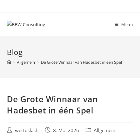
Zum
Inhalt
springen
Menü
Blog
>
Allgemein
>
De Grote Winnaar van Hadesbet in één Spel
De Grote Winnaar van
Hadesbet in één Spel
Beitrags-
Beitrag
Beitrags-
wertuslash
8. Mai 2026
Allgemein
Autor:
veröffentlicht:
Kategorie: