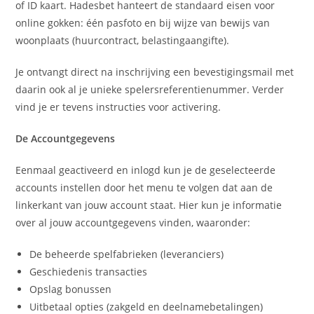
of ID kaart. Hadesbet hanteert de standaard eisen voor
online gokken: één pasfoto en bij wijze van bewijs van
woonplaats (huurcontract, belastingaangifte).
Je ontvangt direct na inschrijving een bevestigingsmail met
daarin ook al je unieke spelersreferentienummer. Verder
vind je er tevens instructies voor activering.
De Accountgegevens
Eenmaal geactiveerd en inlogd kun je de geselecteerde
accounts instellen door het menu te volgen dat aan de
linkerkant van jouw account staat. Hier kun je informatie
over al jouw accountgegevens vinden, waaronder:
De beheerde spelfabrieken (leveranciers)
Geschiedenis transacties
Opslag bonussen
Uitbetaal opties (zakgeld en deelnamebetalingen)