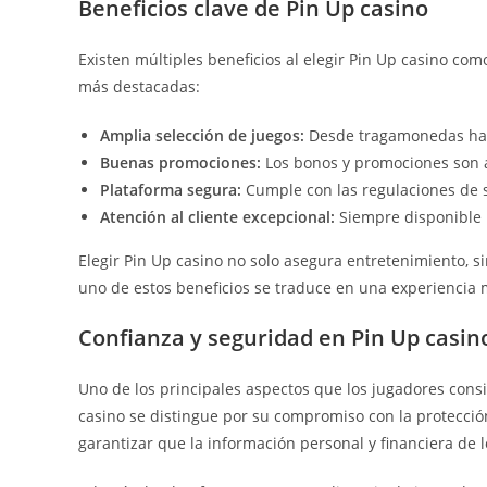
Beneficios clave de Pin Up casino
Existen múltiples beneficios al elegir Pin Up casino co
más destacadas:
Amplia selección de juegos:
Desde tragamonedas hast
Buenas promociones:
Los bonos y promociones son at
Plataforma segura:
Cumple con las regulaciones de s
Atención al cliente excepcional:
Siempre disponible 
Elegir Pin Up casino no solo asegura entretenimiento, 
uno de estos beneficios se traduce en una experiencia
Confianza y seguridad en Pin Up casin
Uno de los principales aspectos que los jugadores consi
casino se distingue por su compromiso con la protección
garantizar que la información personal y financiera de 