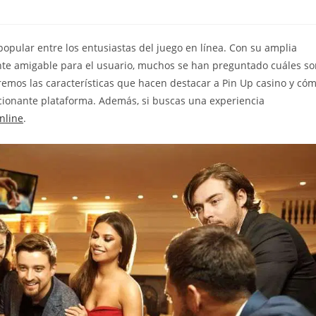
opular entre los entusiastas del juego en línea. Con su amplia
nte amigable para el usuario, muchos se han preguntado cuáles so
raremos las características que hacen destacar a Pin Up casino y có
ionante plataforma. Además, si buscas una experiencia
nline
.