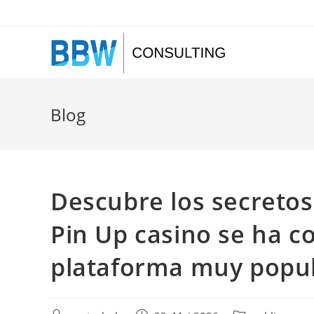
Zum
Inhalt
springen
Blog
Descubre los secretos
Pin Up casino se ha c
plataforma muy popul