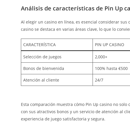
Análisis de características de Pin Up c
Al elegir un casino en línea, es esencial considerar su
casino se destaca en varias áreas clave, lo que lo convi
CARACTERÍSTICA
PIN UP CASINO
Selección de juegos
2,000+
Bonos de bienvenida
100% hasta €500
Atención al cliente
24/7
Esta comparación muestra cómo Pin Up casino no solo o
con sus atractivos bonos y un servicio de atención al cli
experiencia de juego satisfactoria y segura.