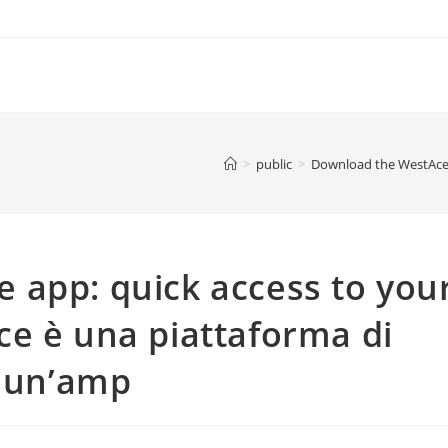
>
public
>
Download the WestAce a
 app: quick access to you
e è una piattaforma di
e un’amp