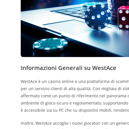
Informazioni Generali su WestAce
WestAce è un casinò online e una piattaforma di scommes
per un servizio clienti di alta qualità. Con migliaia di s
affermato come un punto di riferimento nel panorama del
ambiente di gioco sicuro e regolamentato, supportando a
è accessibile sia su PC che su dispositivi mobili, renden
Inoltre, WestAce accoglie i nuovi giocatori con un gene