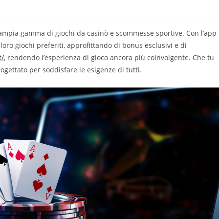
’ampia gamma di giochi da casinò e scommesse sportive. Con l’app
ro giochi preferiti, approfittando di bonus esclusivi e di
t/
, rendendo l’esperienza di gioco ancora più coinvolgente. Che tu
gettato per soddisfare le esigenze di tutti.