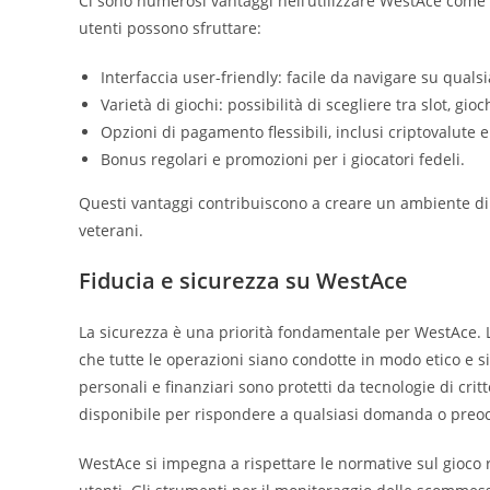
Ci sono numerosi vantaggi nell’utilizzare WestAce come p
utenti possono sfruttare:
Interfaccia user-friendly: facile da navigare su qualsi
Varietà di giochi: possibilità di scegliere tra slot, g
Opzioni di pagamento flessibili, inclusi criptovalute e
Bonus regolari e promozioni per i giocatori fedeli.
Questi vantaggi contribuiscono a creare un ambiente di g
veterani.
Fiducia e sicurezza su WestAce
La sicurezza è una priorità fondamentale per WestAce. 
che tutte le operazioni siano condotte in modo etico e si
personali e finanziari sono protetti da tecnologie di crit
disponibile per rispondere a qualsiasi domanda o preoc
WestAce si impegna a rispettare le normative sul gioco 