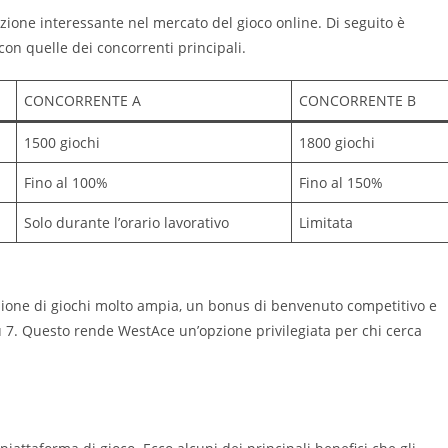
zione interessante nel mercato del gioco online. Di seguito è
con quelle dei concorrenti principali.
CONCORRENTE A
CONCORRENTE B
1500 giochi
1800 giochi
Fino al 100%
Fino al 150%
Solo durante l’orario lavorativo
Limitata
zione di giochi molto ampia, un bonus di benvenuto competitivo e
su 7. Questo rende WestAce un’opzione privilegiata per chi cerca