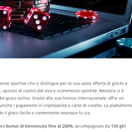
se sportive che si distingue per la sua vasta offerta di giochi e
lot, opzioni di casinò dal vivo e scommesse sportive, WestAce si è
 gioco online. Grazie alla sua licenza internazionale, offre un
nche i pagamenti in criptovalute e carte di credito. La piattaform
do il gioco facile e conveniente ovunque tu sia.
roso
bonus di benvenuto fino al 200%
, accompagnato da
150 giri