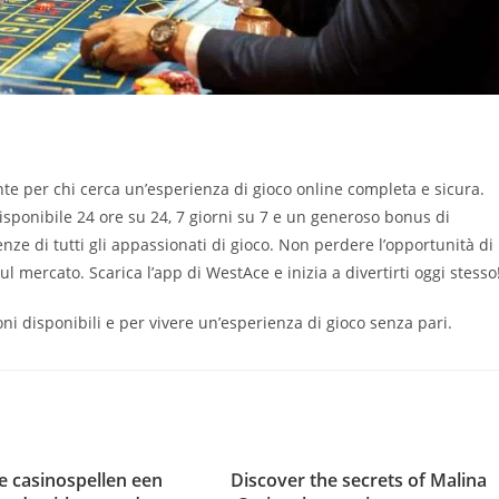
te per chi cerca un’esperienza di gioco online completa e sicura.
 disponibile 24 ore su 24, 7 giorni su 7 e un generoso bonus di
ze di tutti gli appassionati di gioco. Non perdere l’opportunità di
l mercato. Scarica l’app di WestAce e inizia a divertirti oggi stesso
oni disponibili e per vivere un’esperienza di gioco senza pari.
e casinospellen een
Discover the secrets of Malina