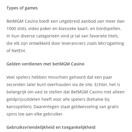
Types of games
BetMGM Casino biedt een uitgebreid aanbod van meer dan
1000 slots, video poker en klassieke kaart- en bordspellen.
In hun diverse categorieën vind je tal van favoriete titels,
die elk zijn ontwikkeld door leveranciers zoals Microgaming
of NetEnt.
Gelden verdienen met betMGM Casino
Veel spelers hebben misschien gehoord dat een paar
seconden later kunt overhouden via de site. Echter, het is
belangrijk om vast te stellen dat BetMGM Casino niet alleen
geldprijsuitdelen heeft voor alle spelers (behalve bij
kansspellen). Daarentegen staat geldwisseling van gratis
spins toe aan elke gebruiker.
Gebruiksvriendelijkheid en toegankelijkheid