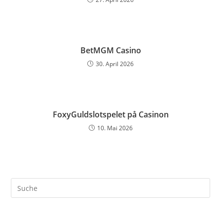
BetMGM Casino
30. April 2026
FoxyGuldslotspelet på Casinon
10. Mai 2026
Search
this
website