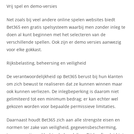
Vrij spel en demo-versies
Net zoals bij veel andere online spelen websites biedt
Bet365 een gratis spelsysteem waarbij men zonder inleg te
doen al kunt beginnen met het selecteren van de
verschillende spellen. Ook zijn er demo versies aanwezig
voor elke gokkast.
Rijksbelasting, beheersing en veiligheid
De verantwoordelijkheid op Bet365 berust bij hun klanten
om zich bewust te realiseren dat ze kunnen winnen maar
ook kunnen verliezen. De inlegbeperking is daarom niet
gelimiteerd tot een minimum bedrag; er kan echter wel
gekozen worden voor bepaalde permissieve limitaties.
Daarnaast houdt Bet365 zich aan alle strengste eisen en
normen ter zake van veiligheid, gegevensbescherming,