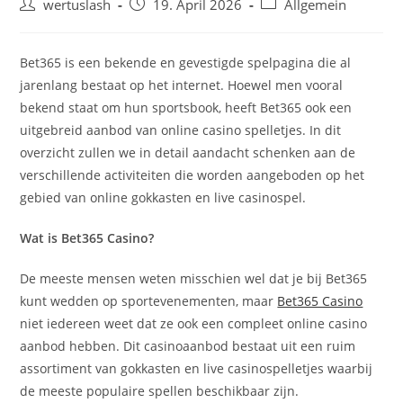
Beitrags-
Beitrag
Beitrags-
wertuslash
19. April 2026
Allgemein
Autor:
veröffentlicht:
Kategorie:
Bet365 is een bekende en gevestigde spelpagina die al
jarenlang bestaat op het internet. Hoewel men vooral
bekend staat om hun sportsbook, heeft Bet365 ook een
uitgebreid aanbod van online casino spelletjes. In dit
overzicht zullen we in detail aandacht schenken aan de
verschillende activiteiten die worden aangeboden op het
gebied van online gokkasten en live casinospel.
Wat is Bet365 Casino?
De meeste mensen weten misschien wel dat je bij Bet365
kunt wedden op sportevenementen, maar
Bet365 Casino
niet iedereen weet dat ze ook een compleet online casino
aanbod hebben. Dit casinoaanbod bestaat uit een ruim
assortiment van gokkasten en live casinospelletjes waarbij
de meeste populaire spellen beschikbaar zijn.