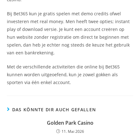
Bij Bet365 kun je gratis spelen met demo credits ofwel
investeren met real money. Men heeft twee opties; instant
play of download versie. Je kunt een account creëren op
hun website zonder registratie om direct te beginnen met
spelen, dan heb je echter nog steeds de keuze het gebruik
van een bankrekening.
Met de verschillende activiteiten die online bij Bet365
kunnen worden uitgeoefend, kun je zowel gokken als
sporten via één enkel account.
DAS KÖNNTE DIR AUCH GEFALLEN
Golden Park Casino
11. Mai 2026