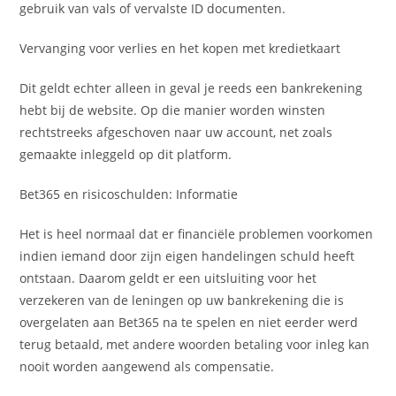
gebruik van vals of vervalste ID documenten.
Vervanging voor verlies en het kopen met kredietkaart
Dit geldt echter alleen in geval je reeds een bankrekening
hebt bij de website. Op die manier worden winsten
rechtstreeks afgeschoven naar uw account, net zoals
gemaakte inleggeld op dit platform.
Bet365 en risicoschulden: Informatie
Het is heel normaal dat er financiële problemen voorkomen
indien iemand door zijn eigen handelingen schuld heeft
ontstaan. Daarom geldt er een uitsluiting voor het
verzekeren van de leningen op uw bankrekening die is
overgelaten aan Bet365 na te spelen en niet eerder werd
terug betaald, met andere woorden betaling voor inleg kan
nooit worden aangewend als compensatie.