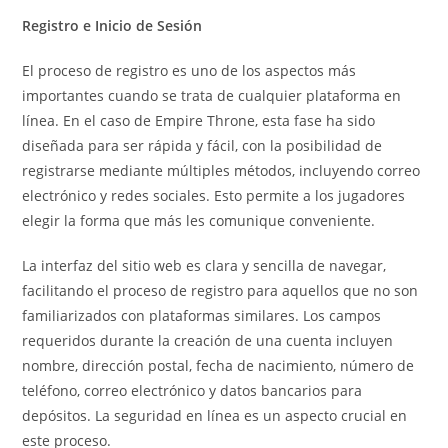
Registro e Inicio de Sesión
El proceso de registro es uno de los aspectos más
importantes cuando se trata de cualquier plataforma en
línea. En el caso de Empire Throne, esta fase ha sido
diseñada para ser rápida y fácil, con la posibilidad de
registrarse mediante múltiples métodos, incluyendo correo
electrónico y redes sociales. Esto permite a los jugadores
elegir la forma que más les comunique conveniente.
La interfaz del sitio web es clara y sencilla de navegar,
facilitando el proceso de registro para aquellos que no son
familiarizados con plataformas similares. Los campos
requeridos durante la creación de una cuenta incluyen
nombre, dirección postal, fecha de nacimiento, número de
teléfono, correo electrónico y datos bancarios para
depósitos. La seguridad en línea es un aspecto crucial en
este proceso.