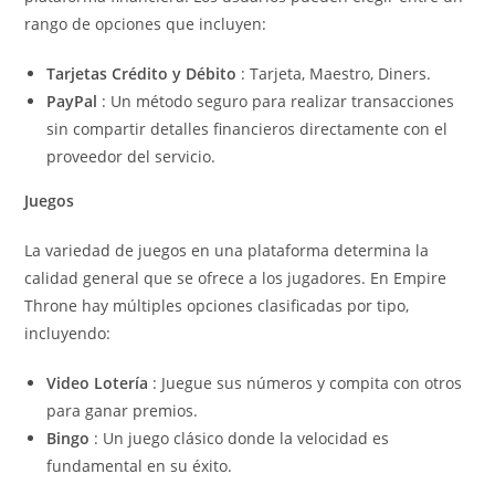
rango de opciones que incluyen:
Tarjetas Crédito y Débito
: Tarjeta, Maestro, Diners.
PayPal
: Un método seguro para realizar transacciones
sin compartir detalles financieros directamente con el
proveedor del servicio.
Juegos
La variedad de juegos en una plataforma determina la
calidad general que se ofrece a los jugadores. En Empire
Throne hay múltiples opciones clasificadas por tipo,
incluyendo:
Video Lotería
: Juegue sus números y compita con otros
para ganar premios.
Bingo
: Un juego clásico donde la velocidad es
fundamental en su éxito.