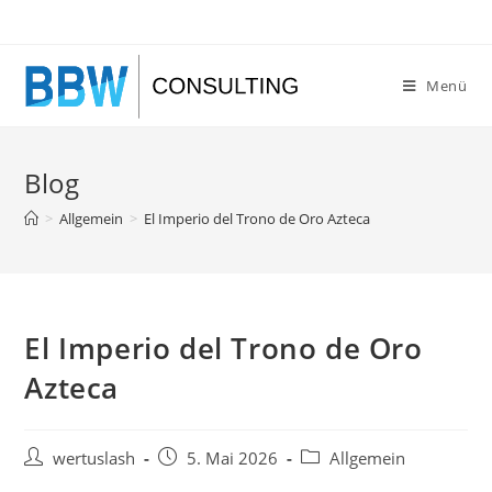
Zum
Inhalt
springen
Menü
Blog
>
Allgemein
>
El Imperio del Trono de Oro Azteca
El Imperio del Trono de Oro
Azteca
Beitrags-
Beitrag
Beitrags-
wertuslash
5. Mai 2026
Allgemein
Autor:
veröffentlicht:
Kategorie: