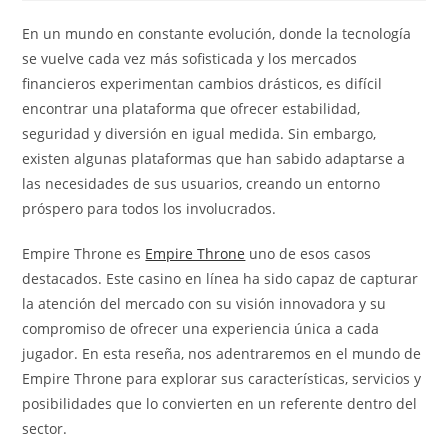
En un mundo en constante evolución, donde la tecnología
se vuelve cada vez más sofisticada y los mercados
financieros experimentan cambios drásticos, es difícil
encontrar una plataforma que ofrecer estabilidad,
seguridad y diversión en igual medida. Sin embargo,
existen algunas plataformas que han sabido adaptarse a
las necesidades de sus usuarios, creando un entorno
próspero para todos los involucrados.
Empire Throne es
Empire Throne
uno de esos casos
destacados. Este casino en línea ha sido capaz de capturar
la atención del mercado con su visión innovadora y su
compromiso de ofrecer una experiencia única a cada
jugador. En esta reseña, nos adentraremos en el mundo de
Empire Throne para explorar sus características, servicios y
posibilidades que lo convierten en un referente dentro del
sector.