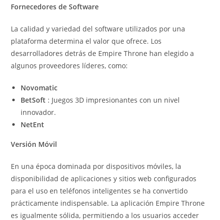
Fornecedores de Software
La calidad y variedad del software utilizados por una
plataforma determina el valor que ofrece. Los
desarrolladores detrás de Empire Throne han elegido a
algunos proveedores líderes, como:
Novomatic
BetSoft
: Juegos 3D impresionantes con un nivel
innovador.
NetEnt
Versión Móvil
En una época dominada por dispositivos móviles, la
disponibilidad de aplicaciones y sitios web configurados
para el uso en teléfonos inteligentes se ha convertido
prácticamente indispensable. La aplicación Empire Throne
es igualmente sólida, permitiendo a los usuarios acceder