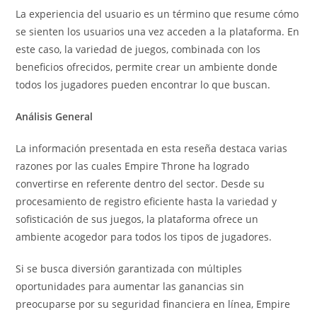
La experiencia del usuario es un término que resume cómo
se sienten los usuarios una vez acceden a la plataforma. En
este caso, la variedad de juegos, combinada con los
beneficios ofrecidos, permite crear un ambiente donde
todos los jugadores pueden encontrar lo que buscan.
Análisis General
La información presentada en esta reseña destaca varias
razones por las cuales Empire Throne ha logrado
convertirse en referente dentro del sector. Desde su
procesamiento de registro eficiente hasta la variedad y
sofisticación de sus juegos, la plataforma ofrece un
ambiente acogedor para todos los tipos de jugadores.
Si se busca diversión garantizada con múltiples
oportunidades para aumentar las ganancias sin
preocuparse por su seguridad financiera en línea, Empire