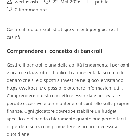
Beitrags-
Beitrag
Beitrags-
wertuslash
22. Mai 2026
public
Autor:
veröffentlicht:
Kategorie:
Beitrags-
0 Kommentare
Kommentare:
Gestire il tuo bankroll strategie vincenti per giocare al
casinò
Comprendere il concetto di bankroll
Gestire il bankroll è una delle abilità fondamentali per ogni
giocatore d’azzardo. Il bankroll rappresenta la somma di
denaro che si è disposti a investire nel gioco, e visitando
https://weltbet.it/
è possibile ottenere informazioni utili.
Comprendere questo concetto è essenziale per evitare
perdite eccessive e per mantenere il controllo sulle proprie
finanze. Ogni giocatore dovrebbe stabilire un budget
specifico, definendo chiaramente quanto può permettersi
di perdere senza compromettere le proprie necessità
quotidiane.