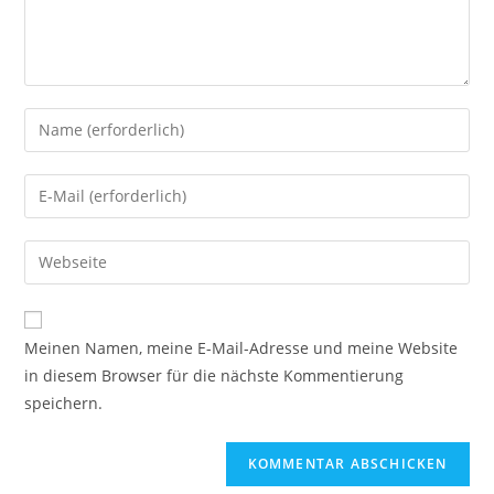
Gib
deinen
Namen
Gib
oder
deine
Benutzernamen
E-
Gib
zum
Mail-
deine
Kommentieren
Adresse
Website-
ein
zum
URL
Meinen Namen, meine E-Mail-Adresse und meine Website
Kommentieren
ein
in diesem Browser für die nächste Kommentierung
ein
(optional)
speichern.