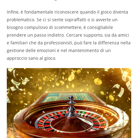
Infine, è fondamentale riconoscere quando il gioco diventa
problematico. Se ci si sente sopraffatti o si avverte un
bisogno compulsivo di scommettere, è consigliabile
prendere un passo indietro. Cercare supporto, sia da amici
e familiari che da professionisti, può fare la differenza nella
gestione delle emozioni e nel mantenimento di un
approccio sano al gioco.