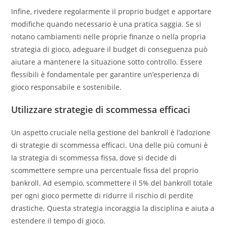
Infine, rivedere regolarmente il proprio budget e apportare
modifiche quando necessario è una pratica saggia. Se si
notano cambiamenti nelle proprie finanze o nella propria
strategia di gioco, adeguare il budget di conseguenza può
aiutare a mantenere la situazione sotto controllo. Essere
flessibili è fondamentale per garantire un’esperienza di
gioco responsabile e sostenibile.
Utilizzare strategie di scommessa efficaci
Un aspetto cruciale nella gestione del bankroll è l’adozione
di strategie di scommessa efficaci. Una delle più comuni è
la strategia di scommessa fissa, dove si decide di
scommettere sempre una percentuale fissa del proprio
bankroll. Ad esempio, scommettere il 5% del bankroll totale
per ogni gioco permette di ridurre il rischio di perdite
drastiche. Questa strategia incoraggia la disciplina e aiuta a
estendere il tempo di gioco.