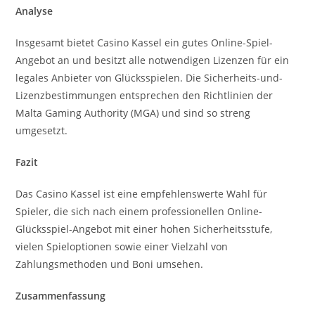
Analyse
Insgesamt bietet Casino Kassel ein gutes Online-Spiel-
Angebot an und besitzt alle notwendigen Lizenzen für ein
legales Anbieter von Glücksspielen. Die Sicherheits-und-
Lizenzbestimmungen entsprechen den Richtlinien der
Malta Gaming Authority (MGA) und sind so streng
umgesetzt.
Fazit
Das Casino Kassel ist eine empfehlenswerte Wahl für
Spieler, die sich nach einem professionellen Online-
Glücksspiel-Angebot mit einer hohen Sicherheitsstufe,
vielen Spieloptionen sowie einer Vielzahl von
Zahlungsmethoden und Boni umsehen.
Zusammenfassung