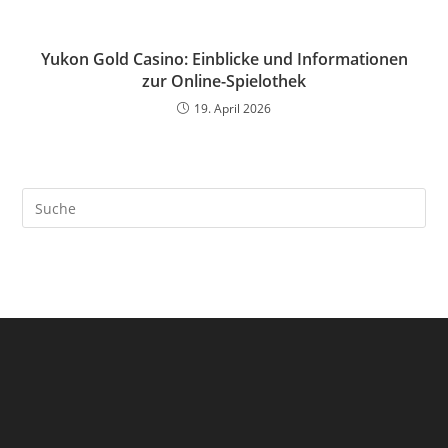
Yukon Gold Casino: Einblicke und Informationen
zur Online-Spielothek
19. April 2026
Search
this
website