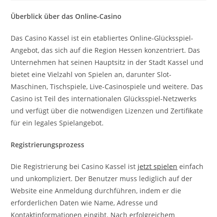
Überblick über das Online-Casino
Das Casino Kassel ist ein etabliertes Online-Glücksspiel-
Angebot, das sich auf die Region Hessen konzentriert. Das
Unternehmen hat seinen Hauptsitz in der Stadt Kassel und
bietet eine Vielzahl von Spielen an, darunter Slot-
Maschinen, Tischspiele, Live-Casinospiele und weitere. Das
Casino ist Teil des internationalen Glücksspiel-Netzwerks
und verfügt über die notwendigen Lizenzen und Zertifikate
für ein legales Spielangebot.
Registrierungsprozess
Die Registrierung bei Casino Kassel ist
jetzt spielen
einfach
und unkompliziert. Der Benutzer muss lediglich auf der
Website eine Anmeldung durchführen, indem er die
erforderlichen Daten wie Name, Adresse und
Kontaktinformationen eingibt. Nach erfolgreichem