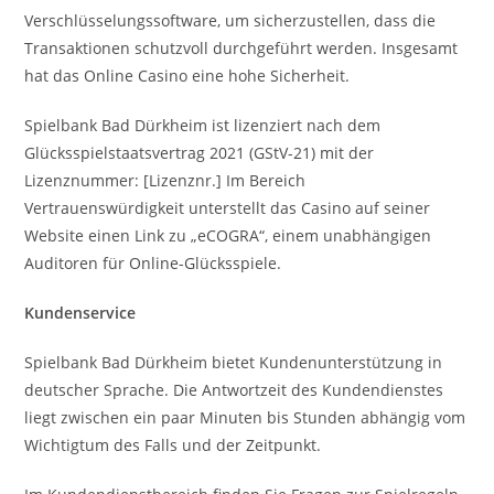
Verschlüsselungssoftware, um sicherzustellen, dass die
Transaktionen schutzvoll durchgeführt werden. Insgesamt
hat das Online Casino eine hohe Sicherheit.
Spielbank Bad Dürkheim ist lizenziert nach dem
Glücksspielstaatsvertrag 2021 (GStV-21) mit der
Lizenznummer: [Lizenznr.] Im Bereich
Vertrauenswürdigkeit unterstellt das Casino auf seiner
Website einen Link zu „eCOGRA“, einem unabhängigen
Auditoren für Online-Glücksspiele.
Kundenservice
Spielbank Bad Dürkheim bietet Kundenunterstützung in
deutscher Sprache. Die Antwortzeit des Kundendienstes
liegt zwischen ein paar Minuten bis Stunden abhängig vom
Wichtigtum des Falls und der Zeitpunkt.