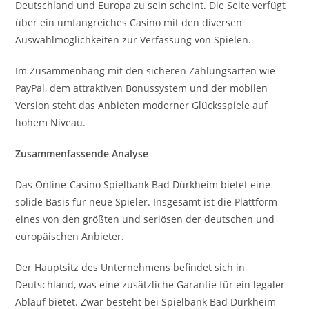
Deutschland und Europa zu sein scheint. Die Seite verfügt
über ein umfangreiches Casino mit den diversen
Auswahlmöglichkeiten zur Verfassung von Spielen.
Im Zusammenhang mit den sicheren Zahlungsarten wie
PayPal, dem attraktiven Bonussystem und der mobilen
Version steht das Anbieten moderner Glücksspiele auf
hohem Niveau.
Zusammenfassende Analyse
Das Online-Casino Spielbank Bad Dürkheim bietet eine
solide Basis für neue Spieler. Insgesamt ist die Plattform
eines von den größten und seriösen der deutschen und
europäischen Anbieter.
Der Hauptsitz des Unternehmens befindet sich in
Deutschland, was eine zusätzliche Garantie für ein legaler
Ablauf bietet. Zwar besteht bei Spielbank Bad Dürkheim