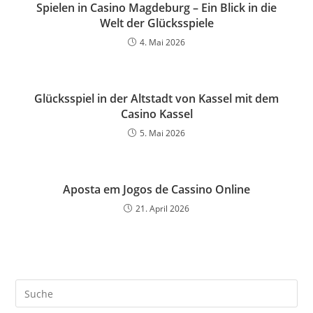
Spielen in Casino Magdeburg – Ein Blick in die
Welt der Glücksspiele
4. Mai 2026
Glücksspiel in der Altstadt von Kassel mit dem
Casino Kassel
5. Mai 2026
Aposta em Jogos de Cassino Online
21. April 2026
Search
this