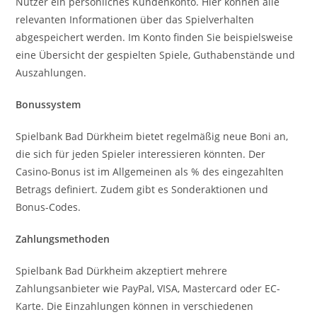
Nutzer ein persönliches Kundenkonto. Hier können alle
relevanten Informationen über das Spielverhalten
abgespeichert werden. Im Konto finden Sie beispielsweise
eine Übersicht der gespielten Spiele, Guthabenstände und
Auszahlungen.
Bonussystem
Spielbank Bad Dürkheim bietet regelmäßig neue Boni an,
die sich für jeden Spieler interessieren könnten. Der
Casino-Bonus ist im Allgemeinen als % des eingezahlten
Betrags definiert. Zudem gibt es Sonderaktionen und
Bonus-Codes.
Zahlungsmethoden
Spielbank Bad Dürkheim akzeptiert mehrere
Zahlungsanbieter wie PayPal, VISA, Mastercard oder EC-
Karte. Die Einzahlungen können in verschiedenen