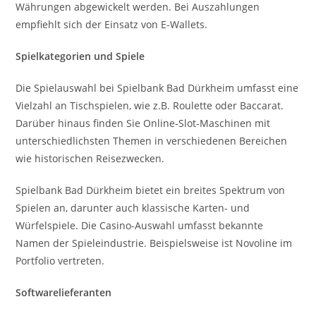
Währungen abgewickelt werden. Bei Auszahlungen
empfiehlt sich der Einsatz von E-Wallets.
Spielkategorien und Spiele
Die Spielauswahl bei Spielbank Bad Dürkheim umfasst eine
Vielzahl an Tischspielen, wie z.B. Roulette oder Baccarat.
Darüber hinaus finden Sie Online-Slot-Maschinen mit
unterschiedlichsten Themen in verschiedenen Bereichen
wie historischen Reisezwecken.
Spielbank Bad Dürkheim bietet ein breites Spektrum von
Spielen an, darunter auch klassische Karten- und
Würfelspiele. Die Casino-Auswahl umfasst bekannte
Namen der Spieleindustrie. Beispielsweise ist Novoline im
Portfolio vertreten.
Softwarelieferanten