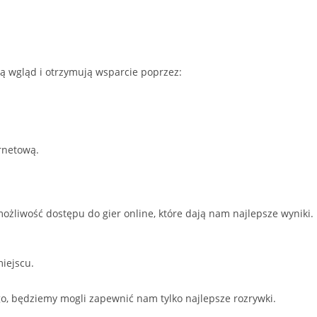
ą wgląd i otrzymują wsparcie poprzez:
rnetową.
liwość dostępu do gier online, które dają nam najlepsze wyniki.
iejscu.
go, będziemy mogli zapewnić nam tylko najlepsze rozrywki.