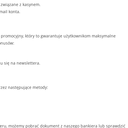
ę związane z kasynem.
ail konta.
em promocyjny, który to gwarantuje użytkownikom maksymalne
bonusów:
 się na newslettera.
zez następujące metody:
sferu, możemy pobrać dokument z naszego bankiera lub sprawdzić