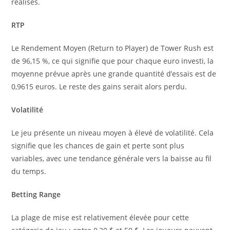
réalisés.
RTP
Le Rendement Moyen (Return to Player) de Tower Rush est
de 96,15 %, ce qui signifie que pour chaque euro investi, la
moyenne prévue après une grande quantité d’essais est de
0,9615 euros. Le reste des gains serait alors perdu.
Volatilité
Le jeu présente un niveau moyen à élevé de volatilité. Cela
signifie que les chances de gain et perte sont plus
variables, avec une tendance générale vers la baisse au fil
du temps.
Betting Range
La plage de mise est relativement élevée pour cette