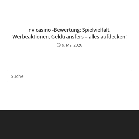
nv casino -Bewertung: Spielvielfalt,
Werbeaktionen, Geldtransfers – alles aufdecken!
9. Mai 2026
Search
this
website