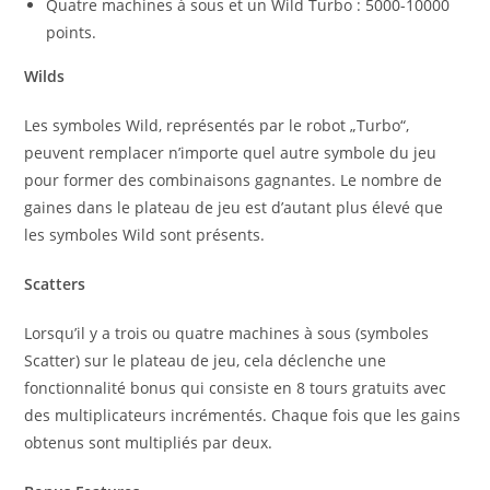
Quatre machines à sous et un Wild Turbo : 5000-10000
points.
Wilds
Les symboles Wild, représentés par le robot „Turbo“,
peuvent remplacer n’importe quel autre symbole du jeu
pour former des combinaisons gagnantes. Le nombre de
gaines dans le plateau de jeu est d’autant plus élevé que
les symboles Wild sont présents.
Scatters
Lorsqu’il y a trois ou quatre machines à sous (symboles
Scatter) sur le plateau de jeu, cela déclenche une
fonctionnalité bonus qui consiste en 8 tours gratuits avec
des multiplicateurs incrémentés. Chaque fois que les gains
obtenus sont multipliés par deux.