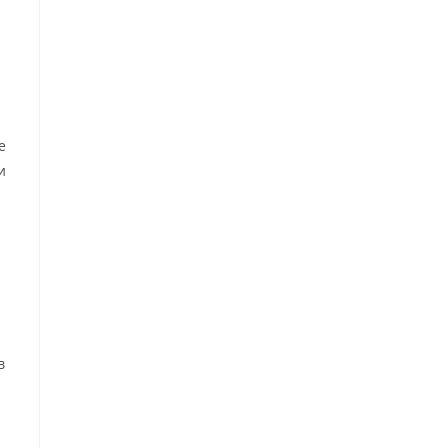
е
и
в