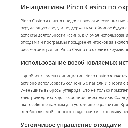
Инициативы Pinco Casino по о
Pinco Casino активно внедряет экологически чистые
окружающую среду и поддержать устойчивое будуще
аспекты деятельности казино, включая использован
отходами и программы поощрения игроков за эколог
рассмотрим усилия Pinco Casino по охране окружающ
Использование возобновляемых ис
Одной из ключевых инициатив Pinco Casino является
активно использовать солнечные панели и энергию в
уменьшить выбросы углерода. Это не только помогае
электроэнергию в долгосрочной перспективе. Солнце
шаг особенно важным для устойчивого развития. Кро
возобновляемой энергии, поддерживая экономику ре
Устойчивое управление отходами