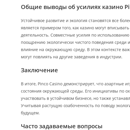
Общие выводы об усилиях казино Pi
Устойчивое развитие и экология становятся все боле
является примером того, как казино могут вписыват
деятельность. Совместные усилия по использованию
поощрению экологически чистого поведения среди и
влияние на окружающую среду. В этом контексте важн
могут повлиять на другие заведения в индустрии.
Заключение
В итоге, Pinco Casino демонстрирует, что азартные и
состояния окружающей среды. Его инициативы по о
участвовать в устойчивом бизнесе, но также устана
Учитывая растущую озабоченность по поводу экологи
будущем.
Часто задаваемые вопросы