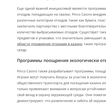
Еще одной важной инициативой является программа
отходов, попадающих на свалки. Pinco Casino внедря
различные категории отходов, такие как бумага, пла
заключило партнерство с местными благотворитель
количество выбрасываемых отходов. Существует та
предметов и упаковки, что значительно уменьшает
области управления отходами в казино
, такие прог
среду.
Программы поощрения экологически от
Pinco Casino также разрабатывает программы, поощ
Игроки могут получать бонусы за участие в экологич
общественного транспорта для посещения казино или
только привлекают внимание к вопросам устойчивого 
свой вклад в охрану окружающей среды. Они помога
демонстрируют, что развлечения и забота об окружа