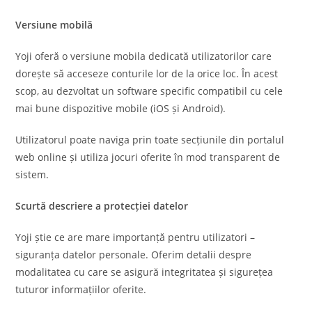
Versiune mobilă
Yoji oferă o versiune mobila dedicată utilizatorilor care
dorește să acceseze conturile lor de la orice loc. În acest
scop, au dezvoltat un software specific compatibil cu cele
mai bune dispozitive mobile (iOS și Android).
Utilizatorul poate naviga prin toate secțiunile din portalul
web online și utiliza jocuri oferite în mod transparent de
sistem.
Scurtă descriere a protecției datelor
Yoji știe ce are mare importanță pentru utilizatori –
siguranța datelor personale. Oferim detalii despre
modalitatea cu care se asigură integritatea și sigurețea
tuturor informațiilor oferite.