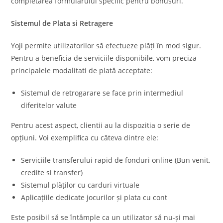
completarea formularului specific pentru bonusuri.
Sistemul de Plata si Retragere
Yoji permite utilizatorilor să efectueze plăți în mod sigur.
Pentru a beneficia de serviciile disponibile, vom preciza
principalele modalitati de plată acceptate:
Sistemul de retrogarare se face prin intermediul
diferitelor valute
Pentru acest aspect, clientii au la dispozitia o serie de
opțiuni. Voi exemplifica cu câteva dintre ele:
Serviciile transferului rapid de fonduri online (Bun venit,
credite si transfer)
Sistemul plăților cu carduri virtuale
Aplicațiile dedicate jocurilor și plata cu cont
Este posibil să se întâmple ca un utilizator să nu-și mai