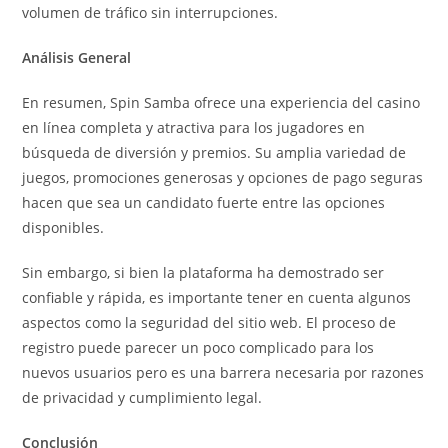
volumen de tráfico sin interrupciones.
Análisis General
En resumen, Spin Samba ofrece una experiencia del casino
en línea completa y atractiva para los jugadores en
búsqueda de diversión y premios. Su amplia variedad de
juegos, promociones generosas y opciones de pago seguras
hacen que sea un candidato fuerte entre las opciones
disponibles.
Sin embargo, si bien la plataforma ha demostrado ser
confiable y rápida, es importante tener en cuenta algunos
aspectos como la seguridad del sitio web. El proceso de
registro puede parecer un poco complicado para los
nuevos usuarios pero es una barrera necesaria por razones
de privacidad y cumplimiento legal.
Conclusión