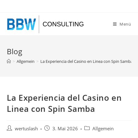
Zum
Inhalt
springen
Menü
Blog
>
Allgemein
>
La Experiencia del Casino en Linea con Spin Samba
La Experiencia del Casino en
Linea con Spin Samba
Beitrags-
Beitrag
Beitrags-
wertuslash
3. Mai 2026
Allgemein
Autor:
veröffentlicht:
Kategorie: