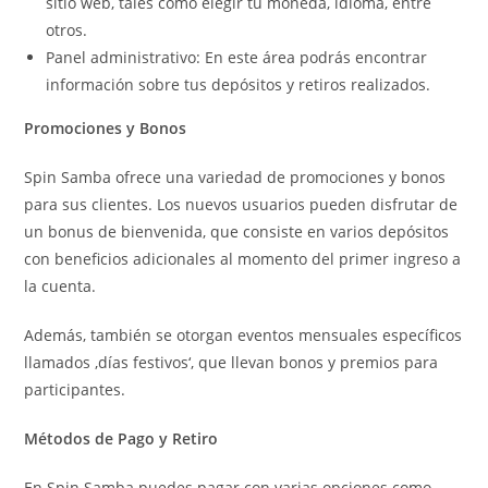
sitio web, tales como elegir tu moneda, idioma, entre
otros.
Panel administrativo: En este área podrás encontrar
información sobre tus depósitos y retiros realizados.
Promociones y Bonos
Spin Samba ofrece una variedad de promociones y bonos
para sus clientes. Los nuevos usuarios pueden disfrutar de
un bonus de bienvenida, que consiste en varios depósitos
con beneficios adicionales al momento del primer ingreso a
la cuenta.
Además, también se otorgan eventos mensuales específicos
llamados ‚días festivos‘, que llevan bonos y premios para
participantes.
Métodos de Pago y Retiro
En Spin Samba puedes pagar con varias opciones como