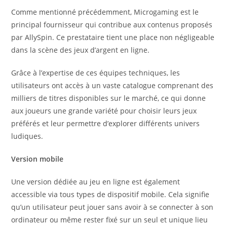
Comme mentionné précédemment, Microgaming est le
principal fournisseur qui contribue aux contenus proposés
par AllySpin. Ce prestataire tient une place non négligeable
dans la scène des jeux d’argent en ligne.
Grâce à l’expertise de ces équipes techniques, les
utilisateurs ont accès à un vaste catalogue comprenant des
milliers de titres disponibles sur le marché, ce qui donne
aux joueurs une grande variété pour choisir leurs jeux
préférés et leur permettre d’explorer différents univers
ludiques.
Version mobile
Une version dédiée au jeu en ligne est également
accessible via tous types de dispositif mobile. Cela signifie
qu’un utilisateur peut jouer sans avoir à se connecter à son
ordinateur ou même rester fixé sur un seul et unique lieu