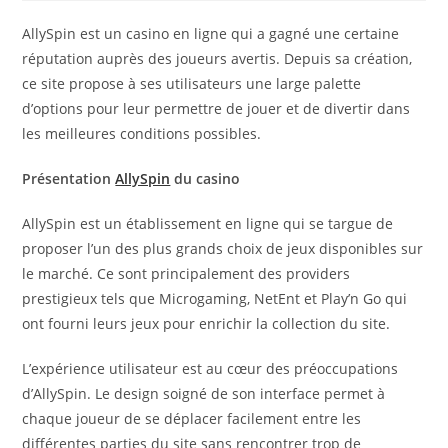
AllySpin est un casino en ligne qui a gagné une certaine
réputation auprès des joueurs avertis. Depuis sa création,
ce site propose à ses utilisateurs une large palette
d’options pour leur permettre de jouer et de divertir dans
les meilleures conditions possibles.
Présentation
AllySpin
du casino
AllySpin est un établissement en ligne qui se targue de
proposer l’un des plus grands choix de jeux disponibles sur
le marché. Ce sont principalement des providers
prestigieux tels que Microgaming, NetEnt et Play’n Go qui
ont fourni leurs jeux pour enrichir la collection du site.
L’expérience utilisateur est au cœur des préoccupations
d’AllySpin. Le design soigné de son interface permet à
chaque joueur de se déplacer facilement entre les
différentes parties du site sans rencontrer trop de