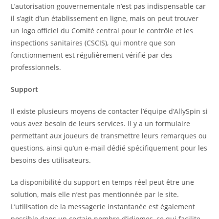
L’autorisation gouvernementale n’est pas indispensable car
il s’agit d’un établissement en ligne, mais on peut trouver
un logo officiel du Comité central pour le contrôle et les
inspections sanitaires (CSCIS), qui montre que son
fonctionnement est régulièrement vérifié par des
professionnels.
Support
Il existe plusieurs moyens de contacter l’équipe d’AllySpin si
vous avez besoin de leurs services. Il y a un formulaire
permettant aux joueurs de transmettre leurs remarques ou
questions, ainsi qu’un e-mail dédié spécifiquement pour les
besoins des utilisateurs.
La disponibilité du support en temps réel peut être une
solution, mais elle n’est pas mentionnée par le site.
L’utilisation de la messagerie instantanée est également
possible dans un certain nombre d’idiomes, ce qui facilite