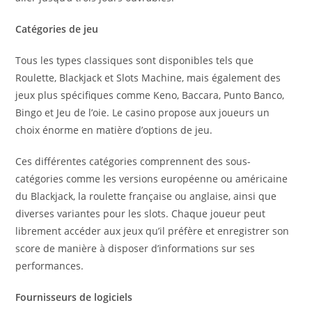
Catégories de jeu
Tous les types classiques sont disponibles tels que
Roulette, Blackjack et Slots Machine, mais également des
jeux plus spécifiques comme Keno, Baccara, Punto Banco,
Bingo et Jeu de l’oie. Le casino propose aux joueurs un
choix énorme en matière d’options de jeu.
Ces différentes catégories comprennent des sous-
catégories comme les versions européenne ou américaine
du Blackjack, la roulette française ou anglaise, ainsi que
diverses variantes pour les slots. Chaque joueur peut
librement accéder aux jeux qu’il préfère et enregistrer son
score de manière à disposer d’informations sur ses
performances.
Fournisseurs de logiciels