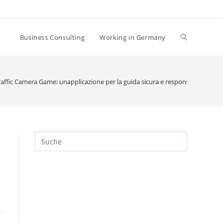
Business Consulting
Working in Germany
Traffic Camera Game: unapplicazione per la guida sicura e responsabile?
Search
this
website