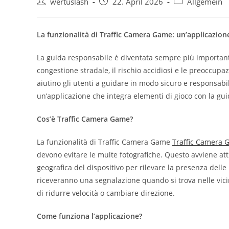
Beitrags-
Beitrag
Beitrags-
wertuslash
22. April 2026
Allgemein
Autor:
veröffentlicht:
Kategorie:
La funzionalità di Traffic Camera Game: un’applicazione
La guida responsabile è diventata sempre più important
congestione stradale, il rischio accidiosi e le preoccupa
aiutino gli utenti a guidare in modo sicuro e responsab
un’applicazione che integra elementi di gioco con la guid
Cos’è Traffic Camera Game?
La funzionalità di Traffic Camera Game
Traffic Camera
devono evitare le multe fotografiche. Questo avviene attr
geografica del dispositivo per rilevare la presenza delle
riceveranno una segnalazione quando si trova nelle vici
di ridurre velocità o cambiare direzione.
Come funziona l’applicazione?