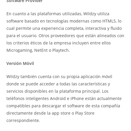
Software Provider
En cuanto a las plataformas utilizadas, Wildzy utiliza
software basado en tecnologías modernas como HTML5, lo
cual permite una experiencia completa, interactiva y fluido
para el usuario. Otros proveedores que están alineados con
los criterios éticos de la empresa incluyen entre ellos
Microgaming, NetEnt o Playtech.
Versión Móvil
Wildzy también cuenta con su propia aplicación móvil
donde se puede acceder a todas las características y
servicios disponibles en la plataforma principal. Los
teléfonos inteligentes Android e iPhone están actualmente
compatibles para descargar el software de esta compañía
directamente desde la app store o Play Store
correspondiente.