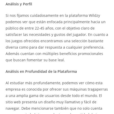
Análisis y Perfil
Si nos fijamos cuidadosamente en la plataforma Wildzy
podemos ver que están enfocada principalmente hacia un
público de entre 22-45 años, con el objetivo claro de
satisfacer las necesidades y gustos del jugador. En cuanto a
los juegos ofrecidos encontramos una selección bastante
diversa como para dar respuesta a cualquier preferencia.
Además cuentan con múltiples beneficios promocionales
que buscan fomentar su base leal.
Análisis en Profundidad de la Plataforma
Al estudiar más profundamente, podemos ver cómo esta
empresa es conocida por ofrecer sus máquinas tragaperras
a una amplia gama de usuarios desde todo el mundo. El
sitio web presenta un diseño muy llamativo y fácil de
navegar. Debe mencionarse también que no solo cuenta