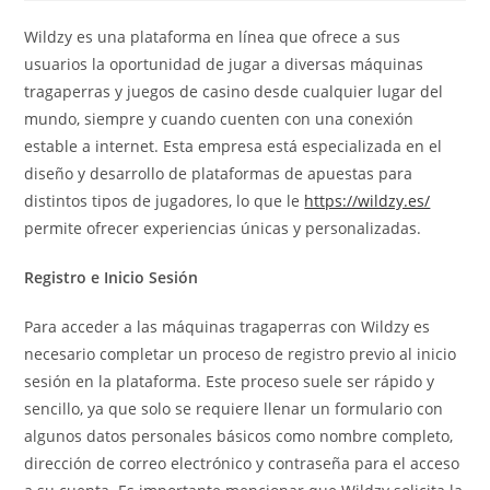
Wildzy es una plataforma en línea que ofrece a sus
usuarios la oportunidad de jugar a diversas máquinas
tragaperras y juegos de casino desde cualquier lugar del
mundo, siempre y cuando cuenten con una conexión
estable a internet. Esta empresa está especializada en el
diseño y desarrollo de plataformas de apuestas para
distintos tipos de jugadores, lo que le
https://wildzy.es/
permite ofrecer experiencias únicas y personalizadas.
Registro e Inicio Sesión
Para acceder a las máquinas tragaperras con Wildzy es
necesario completar un proceso de registro previo al inicio
sesión en la plataforma. Este proceso suele ser rápido y
sencillo, ya que solo se requiere llenar un formulario con
algunos datos personales básicos como nombre completo,
dirección de correo electrónico y contraseña para el acceso