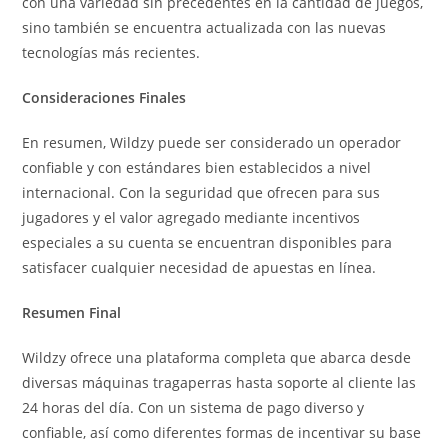
con una variedad sin precedentes en la cantidad de juegos,
sino también se encuentra actualizada con las nuevas
tecnologías más recientes.
Consideraciones Finales
En resumen, Wildzy puede ser considerado un operador
confiable y con estándares bien establecidos a nivel
internacional. Con la seguridad que ofrecen para sus
jugadores y el valor agregado mediante incentivos
especiales a su cuenta se encuentran disponibles para
satisfacer cualquier necesidad de apuestas en línea.
Resumen Final
Wildzy ofrece una plataforma completa que abarca desde
diversas máquinas tragaperras hasta soporte al cliente las
24 horas del día. Con un sistema de pago diverso y
confiable, así como diferentes formas de incentivar su base