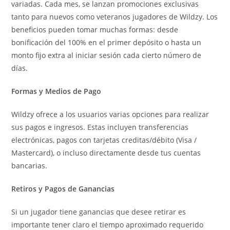
variadas. Cada mes, se lanzan promociones exclusivas
tanto para nuevos como veteranos jugadores de Wildzy. Los
beneficios pueden tomar muchas formas: desde
bonificación del 100% en el primer depósito o hasta un
monto fijo extra al iniciar sesión cada cierto número de
días.
Formas y Medios de Pago
Wildzy ofrece a los usuarios varias opciones para realizar
sus pagos e ingresos. Estas incluyen transferencias
electrónicas, pagos con tarjetas creditas/débito (Visa /
Mastercard), o incluso directamente desde tus cuentas
bancarias.
Retiros y Pagos de Ganancias
Si un jugador tiene ganancias que desee retirar es
importante tener claro el tiempo aproximado requerido