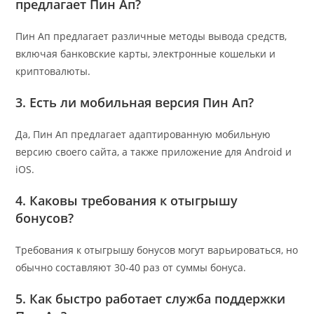
предлагает Пин Ап?
Пин Ап предлагает различные методы вывода средств,
включая банковские карты, электронные кошельки и
криптовалюты.
3. Есть ли мобильная версия Пин Ап?
Да, Пин Ап предлагает адаптированную мобильную
версию своего сайта, а также приложение для Android и
iOS.
4. Каковы требования к отыгрышу
бонусов?
Требования к отыгрышу бонусов могут варьироваться, но
обычно составляют 30-40 раз от суммы бонуса.
5. Как быстро работает служба поддержки