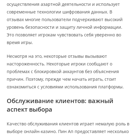
осуществления азартной деятельности и использует
современные технологии шифрования данных. В
отзывах многие пользователи подчеркивают высокий
уровень безопасности и защиту личной информации.
Это позволяет игрокам чувствовать себя уверенно во
время игры.
Несмотря на это, некоторые отзывы вызывают
настороженность. Некоторые игроки сообщают о
проблемах с блокировкой аккаунтов без объяснения
причин. Поэтому, прежде чем начать играть, стоит
ознакомиться с условиями использования платформы.
Обслуживание клиентов: важный
аспект выбора
Качество обслуживания клиентов играет немалую роль в
выборе онлайн-казино. Пин Ап предоставляет несколько