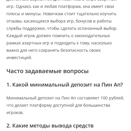
игр. Однако, как и любая платформа, она имеет свои
плюсы и минусы. Новичкам стоит тщательно изучить
отзывы, касающиеся выбора игр, бонусов и работы
службы поддержки, чтобы сделать осознанный выбор.
Каждый игрок должен помнить о законодательных
рамках азартных игр и подходить к тому, насколько
важно для него сохранять безопасность своих
инвестиций.
Часто задаваемые вопросы
1. Какой минимальный депозит на Пин Ап?
Минимальный депозит на Пин Ап составляет 100 рублей,
что делает платформу доступной для большинства
игроков.
2. Какие методы вывода средств