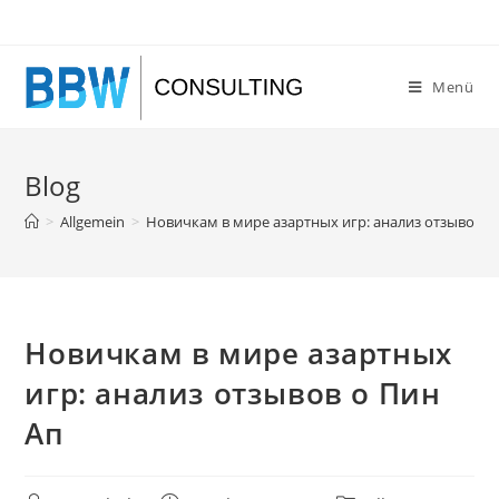
Zum
Inhalt
springen
Menü
Blog
>
Allgemein
>
Новичкам в мире азартных игр: анализ отзывов о
Новичкам в мире азартных
игр: анализ отзывов о Пин
Ап