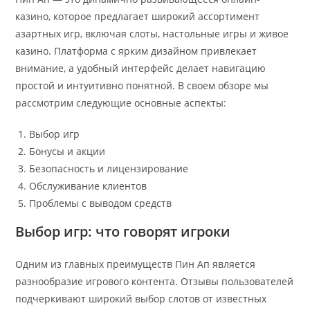
казино, которое предлагает широкий ассортимент
азартных игр, включая слоты, настольные игры и живое
казино. Платформа с ярким дизайном привлекает
внимание, а удобный интерфейс делает навигацию
простой и интуитивно понятной. В своем обзоре мы
рассмотрим следующие основные аспекты:
Выбор игр
Бонусы и акции
Безопасность и лицензирование
Обслуживание клиентов
Проблемы с выводом средств
Выбор игр: что говорят игроки
Одним из главных преимуществ Пин Ап является
разнообразие игрового контента. Отзывы пользователей
подчеркивают широкий выбор слотов от известных