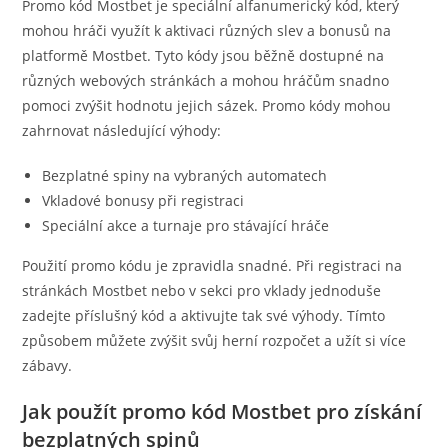
Promo kód Mostbet je speciální alfanumerický kód, který
mohou hráči využít k aktivaci různých slev a bonusů na
platformě Mostbet. Tyto kódy jsou běžně dostupné na
různých webových stránkách a mohou hráčům snadno
pomoci zvýšit hodnotu jejich sázek. Promo kódy mohou
zahrnovat následující výhody:
Bezplatné spiny na vybraných automatech
Vkladové bonusy při registraci
Speciální akce a turnaje pro stávající hráče
Použití promo kódu je zpravidla snadné. Při registraci na
stránkách Mostbet nebo v sekci pro vklady jednoduše
zadejte příslušný kód a aktivujte tak své výhody. Tímto
způsobem můžete zvýšit svůj herní rozpočet a užít si více
zábavy.
Jak použít promo kód Mostbet pro získání
bezplatných spinů