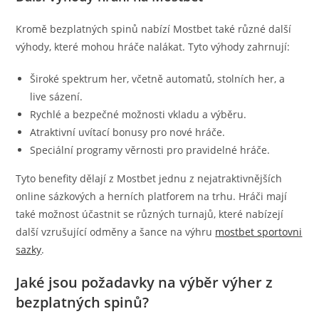
Kromě bezplatných spinů nabízí Mostbet také různé další
výhody, které mohou hráče nalákat. Tyto výhody zahrnují:
Široké spektrum her, včetně automatů, stolních her, a
live sázení.
Rychlé a bezpečné možnosti vkladu a výběru.
Atraktivní uvítací bonusy pro nové hráče.
Speciální programy věrnosti pro pravidelné hráče.
Tyto benefity dělají z Mostbet jednu z nejatraktivnějších
online sázkových a herních platforem na trhu. Hráči mají
také možnost účastnit se různých turnajů, které nabízejí
další vzrušující odměny a šance na výhru
mostbet sportovni
sazky
.
Jaké jsou požadavky na výběr výher z
bezplatných spinů?