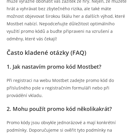
může výrazně obohatit váš zážitek ze hry. Nejen, že můžete
hrát a vyhrávat bez zbytečného rizika, ale také máte
možnost objevovat širokou škálu her a dalších výhod, které
Mostbet nabízí. Nepodceňujte důležitost optimálního
využití promo kódů a buďte připraveni na vzrušení a
odměny, které vás čekají!
Často kladené otázky (FAQ)
1. Jak nastavím promo kód Mostbet?
Při registraci na webu Mostbet zadejte promo kód do
příslušného pole v registračním formuláři nebo při
provádění vkladu.
2. Mohu použít promo kód několikakrát?
Promo kódy jsou obvykle jednorázové a mají konkrétní
podmínky. Doporučujeme si ověřit tyto podmínky na