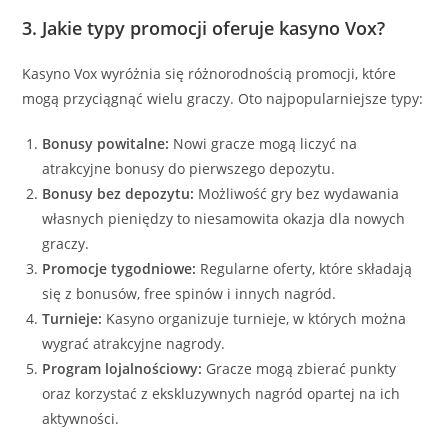
3. Jakie typy promocji oferuje kasyno Vox?
Kasyno Vox wyróżnia się różnorodnością promocji, które
mogą przyciągnąć wielu graczy. Oto najpopularniejsze typy:
Bonusy powitalne:
Nowi gracze mogą liczyć na
atrakcyjne bonusy do pierwszego depozytu.
Bonusy bez depozytu:
Możliwość gry bez wydawania
własnych pieniędzy to niesamowita okazja dla nowych
graczy.
Promocje tygodniowe:
Regularne oferty, które składają
się z bonusów, free spinów i innych nagród.
Turnieje:
Kasyno organizuje turnieje, w których można
wygrać atrakcyjne nagrody.
Program lojalnościowy:
Gracze mogą zbierać punkty
oraz korzystać z ekskluzywnych nagród opartej na ich
aktywności.