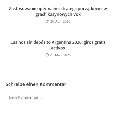
Zastosowanie optymalnej strategii początkowej w
grach kasynowych Vox
24. April 2026
Casinos sin depósito Argentina 2026: giros gratis
activos
23. März 2026
Schreibe einen Kommentar
Kommentieren