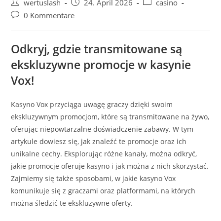
Beitrags-
Beitrag
Beitrags-
wertuslash
24. April 2026
casino
Autor:
veröffentlicht:
Kategorie:
Beitrags-
0 Kommentare
Kommentare:
Odkryj, gdzie transmitowane są
ekskluzywne promocje w kasynie
Vox!
Kasyno Vox przyciąga uwagę graczy dzięki swoim
ekskluzywnym promocjom, które są transmitowane na żywo,
oferując niepowtarzalne doświadczenie zabawy. W tym
artykule dowiesz się, jak znaleźć te promocje oraz ich
unikalne cechy. Eksplorując różne kanały, można odkryć,
jakie promocje oferuje kasyno i jak można z nich skorzystać.
Zajmiemy się także sposobami, w jakie kasyno Vox
komunikuje się z graczami oraz platformami, na których
można śledzić te ekskluzywne oferty.