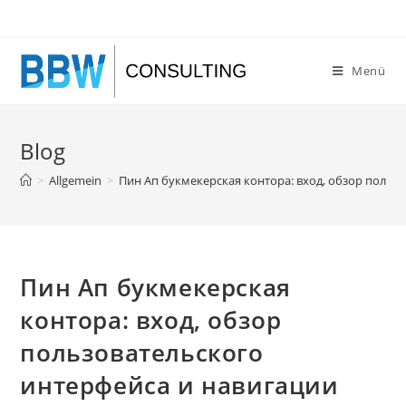
Zum
Inhalt
springen
Menü
Blog
>
Allgemein
>
Пин Ап букмекерская контора: вход, обзор польз
Пин Ап букмекерская
контора: вход, обзор
пользовательского
интерфейса и навигации