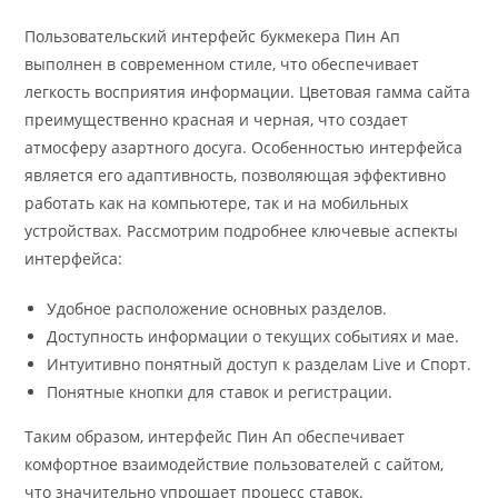
Пользовательский интерфейс букмекера Пин Ап
выполнен в современном стиле, что обеспечивает
легкость восприятия информации. Цветовая гамма сайта
преимущественно красная и черная, что создает
атмосферу азартного досуга. Особенностью интерфейса
является его адаптивность, позволяющая эффективно
работать как на компьютере, так и на мобильных
устройствах. Рассмотрим подробнее ключевые аспекты
интерфейса:
Удобное расположение основных разделов.
Доступность информации о текущих событиях и мае.
Интуитивно понятный доступ к разделам Live и Спорт.
Понятные кнопки для ставок и регистрации.
Таким образом, интерфейс Пин Ап обеспечивает
комфортное взаимодействие пользователей с сайтом,
что значительно упрощает процесс ставок.