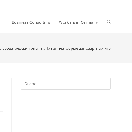
Business Consulting
Working in Germany
льзовательский опыт на 1хБет платформе для азартных игр
Search
this
website