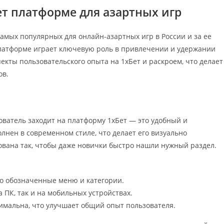
т платформе для азартных игр
самых популярных для онлайн-азартных игр в России и за ее
платформе играет ключевую роль в привлечении и удержании
екты пользовательского опыта на 1хБет и раскроем, что делает
ов.
ователь заходит на платформу 1хБет — это удобный и
нен в современном стиле, что делает его визуально
вана так, чтобы даже новички быстро нашли нужный раздел.
о обозначенные меню и категории.
 ПК, так и на мобильных устройствах.
имальна, что улучшает общий опыт пользователя.