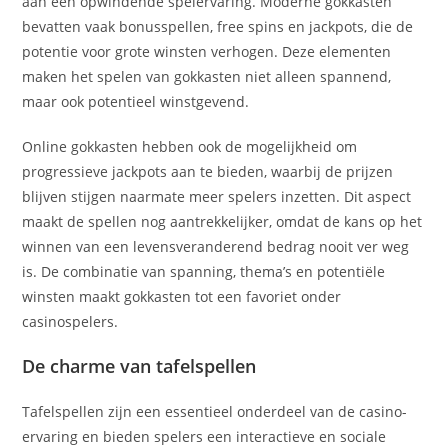
aan een opwindende spelervaring. Moderne gokkasten
bevatten vaak bonusspellen, free spins en jackpots, die de
potentie voor grote winsten verhogen. Deze elementen
maken het spelen van gokkasten niet alleen spannend,
maar ook potentieel winstgevend.
Online gokkasten hebben ook de mogelijkheid om
progressieve jackpots aan te bieden, waarbij de prijzen
blijven stijgen naarmate meer spelers inzetten. Dit aspect
maakt de spellen nog aantrekkelijker, omdat de kans op het
winnen van een levensveranderend bedrag nooit ver weg
is. De combinatie van spanning, thema’s en potentiële
winsten maakt gokkasten tot een favoriet onder
casinospelers.
De charme van tafelspellen
Tafelspellen zijn een essentieel onderdeel van de casino-
ervaring en bieden spelers een interactieve en sociale