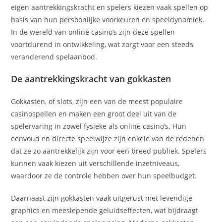
eigen aantrekkingskracht en spelers kiezen vaak spellen op
basis van hun persoonlijke voorkeuren en speeldynamiek.
In de wereld van online casino’s zijn deze spellen
voortdurend in ontwikkeling, wat zorgt voor een steeds
veranderend spelaanbod.
De aantrekkingskracht van gokkasten
Gokkasten, of slots, zijn een van de meest populaire
casinospellen en maken een groot deel uit van de
spelervaring in zowel fysieke als online casino’s. Hun
eenvoud en directe speelwijze zijn enkele van de redenen
dat ze zo aantrekkelijk zijn voor een breed publiek. Spelers
kunnen vaak kiezen uit verschillende inzetniveaus,
waardoor ze de controle hebben over hun speelbudget.
Daarnaast zijn gokkasten vaak uitgerust met levendige
graphics en meeslepende geluidseffecten, wat bijdraagt