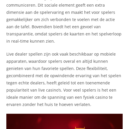
communiceren. Dit sociale element geeft een extra
dimensie aan de spelervaring en maakt het voor spelers
gemakkelijker om zich verbonden te voelen met de actie
aan de tafel. Bovendien biedt het een gevoel van
transparantie, omdat spelers de kaarten en het spelverloop
in real-time kunnen zien.
Live dealer spellen zijn ook vaak beschikbaar op mobiele
apparaten, waardoor spelers overal en altijd kunnen
genieten van hun favoriete spellen. Deze flexibiliteit,
gecombineerd met de opwindende ervaring van het spelen
tegen echte dealers, heeft geleid tot een toenemende
populariteit van live casino’s. Voor veel spelers is het een
ideale manier om de spanning van een fysiek casino te
ervaren zonder het huis te hoeven verlaten.