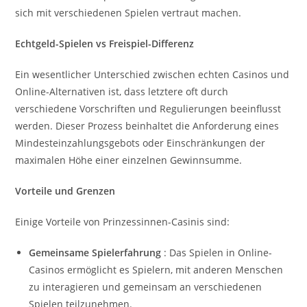
sich mit verschiedenen Spielen vertraut machen.
Echtgeld-Spielen vs Freispiel-Differenz
Ein wesentlicher Unterschied zwischen echten Casinos und
Online-Alternativen ist, dass letztere oft durch
verschiedene Vorschriften und Regulierungen beeinflusst
werden. Dieser Prozess beinhaltet die Anforderung eines
Mindesteinzahlungsgebots oder Einschränkungen der
maximalen Höhe einer einzelnen Gewinnsumme.
Vorteile und Grenzen
Einige Vorteile von Prinzessinnen-Casinis sind:
Gemeinsame Spielerfahrung
: Das Spielen in Online-
Casinos ermöglicht es Spielern, mit anderen Menschen
zu interagieren und gemeinsam an verschiedenen
Spielen teilzunehmen.