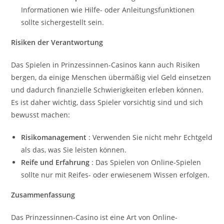
Informationen wie Hilfe- oder Anleitungsfunktionen
sollte sichergestellt sein.
Risiken der Verantwortung
Das Spielen in Prinzessinnen-Casinos kann auch Risiken
bergen, da einige Menschen übermäßig viel Geld einsetzen
und dadurch finanzielle Schwierigkeiten erleben können.
Es ist daher wichtig, dass Spieler vorsichtig sind und sich
bewusst machen:
Risikomanagement
: Verwenden Sie nicht mehr Echtgeld
als das, was Sie leisten können.
Reife und Erfahrung
: Das Spielen von Online-Spielen
sollte nur mit Reifes- oder erwiesenem Wissen erfolgen.
Zusammenfassung
Das Prinzessinnen-Casino ist eine Art von Online-