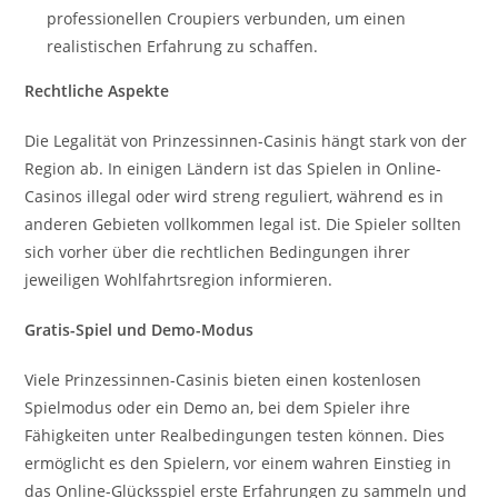
professionellen Croupiers verbunden, um einen
realistischen Erfahrung zu schaffen.
Rechtliche Aspekte
Die Legalität von Prinzessinnen-Casinis hängt stark von der
Region ab. In einigen Ländern ist das Spielen in Online-
Casinos illegal oder wird streng reguliert, während es in
anderen Gebieten vollkommen legal ist. Die Spieler sollten
sich vorher über die rechtlichen Bedingungen ihrer
jeweiligen Wohlfahrtsregion informieren.
Gratis-Spiel und Demo-Modus
Viele Prinzessinnen-Casinis bieten einen kostenlosen
Spielmodus oder ein Demo an, bei dem Spieler ihre
Fähigkeiten unter Realbedingungen testen können. Dies
ermöglicht es den Spielern, vor einem wahren Einstieg in
das Online-Glücksspiel erste Erfahrungen zu sammeln und