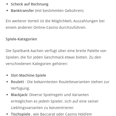
Scheck auf Rechnung
Banktransfer
(mit bestimmten Gebühren)
Ein weiterer Vorteil ist die Möglichkeit, Auszahlungen bei
einem anderen Online-Casino durchzuführen.
Spiele-Kategorien
Die Spielbank Aachen verfügt über eine breite Palette von
Spielen, die für jeden Geschmack etwas bieten. Zu den
verschiedenen Kategorien gehören:
Slot-Machine-Spiele
Roulett
: Die bekanntesten Roulettevarianten stehen zur
Verfügung.
Blackjack:
Diverse Spielregeln und Varianten
ermöglichen es jedem Spieler, sich auf eine seiner
Lieblingsvarianten zu konzentrieren
Tischspiele
, wie Baccarat oder Casino Hold’em