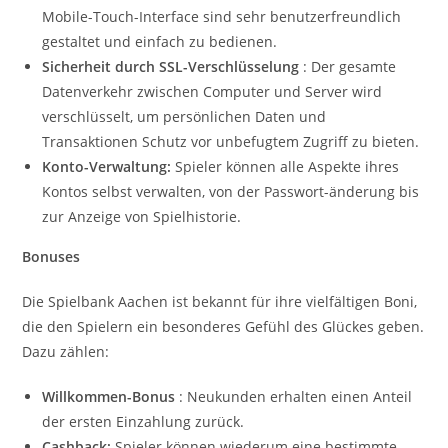
Mobile-Touch-Interface sind sehr benutzerfreundlich
gestaltet und einfach zu bedienen.
Sicherheit durch SSL-Verschlüsselung
: Der gesamte
Datenverkehr zwischen Computer und Server wird
verschlüsselt, um persönlichen Daten und
Transaktionen Schutz vor unbefugtem Zugriff zu bieten.
Konto-Verwaltung:
Spieler können alle Aspekte ihres
Kontos selbst verwalten, von der Passwort-änderung bis
zur Anzeige von Spielhistorie.
Bonuses
Die Spielbank Aachen ist bekannt für ihre vielfältigen Boni,
die den Spielern ein besonderes Gefühl des Glückes geben.
Dazu zählen:
Willkommen-Bonus
: Neukunden erhalten einen Anteil
der ersten Einzahlung zurück.
Cashback:
Spieler können wiederum eine bestimmte