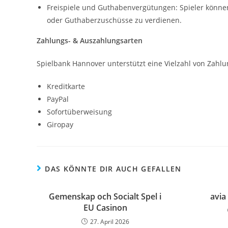
Freispiele und Guthabenvergütungen: Spieler können
oder Guthaberzuschüsse zu verdienen.
Zahlungs- & Auszahlungsarten
Spielbank Hannover unterstützt eine Vielzahl von Za
Kreditkarte
PayPal
Sofortüberweisung
Giropay
DAS KÖNNTE DIR AUCH GEFALLEN
Gemenskap och Socialt Spel i
avia
EU Casinon
27. April 2026