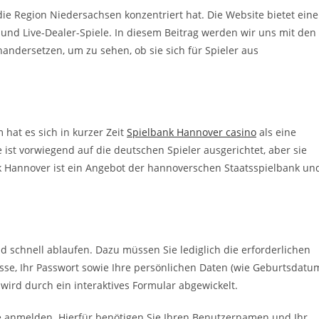
die Region Niedersachsen konzentriert hat. Die Website bietet eine
le und Live-Dealer-Spiele. In diesem Beitrag werden wir uns mit den
ndersetzen, um zu sehen, ob sie sich für Spieler aus
hat es sich in kurzer Zeit
Spielbank Hannover casino
als eine
e ist vorwiegend auf die deutschen Spieler ausgerichtet, aber sie
k Hannover ist ein Angebot der hannoverschen Staatsspielbank un
d schnell ablaufen. Dazu müssen Sie lediglich die erforderlichen
esse, Ihr Passwort sowie Ihre persönlichen Daten (wie Geburtsdatu
ird durch ein interaktives Formular abgewickelt.
e anmelden. Hierfür benötigen Sie Ihren Benutzernamen und Ihr