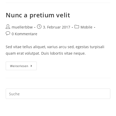
Sapien
Eu
Amet
Nunc a pretium velit
Beitrags-
Beitrag
Beitrags-
muellerbbw
3. Februar 2017
Mobile
Autor:
veröffentlicht:
Kategorie:
Beitrags-
0 Kommentare
Kommentare:
Sed vitae tellus aliquet, varius arcu sed, egestas turpisali
quam erat volutpat. Duis lobortis vitae neque.
Nunc
Weiterlesen
A
Pretium
Velit
Search
this
website