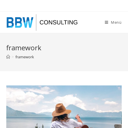
Zum
Inhalt
springen
Menü
framework
>
framework