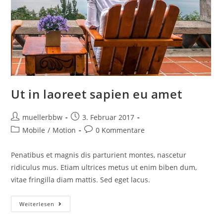
Ut in laoreet sapien eu amet
Beitrags-
Beitrag
muellerbbw
3. Februar 2017
Autor:
veröffentlicht:
Beitrags-
Beitrags-
Mobile
/
Motion
0 Kommentare
Kategorie:
Kommentare:
Penatibus et magnis dis parturient montes, nascetur
ridiculus mus. Etiam ultrices metus ut enim biben dum,
vitae fringilla diam mattis. Sed eget lacus.
Ut
Weiterlesen
In
Laoreet