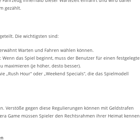
te Fahrzeug innerhalb dieser Wartezeit einfährt und wird daher
m gezählt.
teilt. Die wichtigsten sind:
en erwähnt Warten und Fahren wählen können.
t: Wenn das Spiel beginnt, muss der Benutzer für einen festgelegt
zu maximieren (je höher, desto besser).
 wie „Rush Hour“ oder „Weekend Specials“, die das Spielmodell
ren. Verstöße gegen diese Regulierungen können mit Geldstrafen
era Game müssen Spieler den Rechtsrahmen ihrer Heimat kennen
en