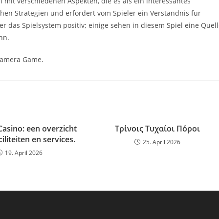
 mit verschiedenen Aspekten, die es als ein interessantes
schen Strategien und erfordert vom Spieler ein Verständnis für
r das Spielsystem positiv; einige sehen in diesem Spiel eine Quel
nn.
 Camera Game.
sino: een overzicht
Τρίνοις Τυχαίοι Πόροι
iliteiten en services.
25. April 2026
19. April 2026