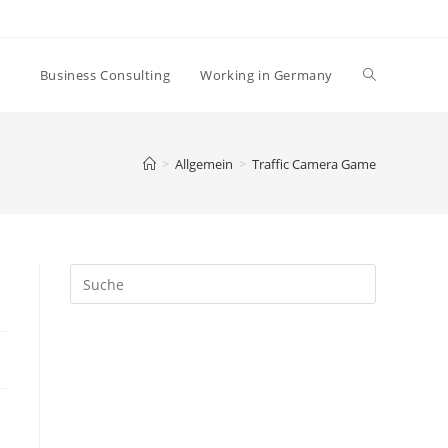
Business Consulting
Working in Germany
>
Allgemein
>
Traffic Camera Game
Search
this
website