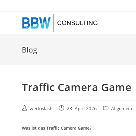
Zum
Inhalt
springen
Blog
Traffic Camera Game
Beitrags-
Beitrag
Beitrags-
wertuslash
23. April 2026
Allgemein
Autor:
veröffentlicht:
Kategorie:
Was ist das Traffic Camera Game?