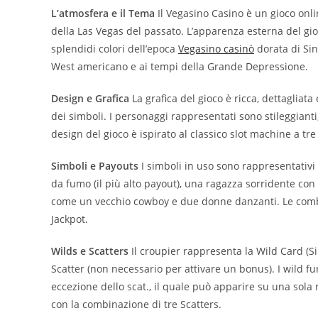
L’atmosfera e il Tema
Il Vegasino Casino è un gioco onl
della Las Vegas del passato. L’apparenza esterna del gioco 
splendidi colori dell’epoca
Vegasino casinò
dorata di Sin
West americano e ai tempi della Grande Depressione.
Design e Grafica
La grafica del gioco è ricca, dettagliata
dei simboli. I personaggi rappresentati sono stileggianti
design del gioco è ispirato al classico slot machine a tre
Simboli e Payouts
I simboli in uso sono rappresentativi 
da fumo (il più alto payout), una ragazza sorridente con g
come un vecchio cowboy e due donne danzanti. Le combin
Jackpot.
Wilds e Scatters
Il croupier rappresenta la Wild Card (Si
Scatter (non necessario per attivare un bonus). I wild fun
eccezione dello scat., il quale può apparire su una sola 
con la combinazione di tre Scatters.