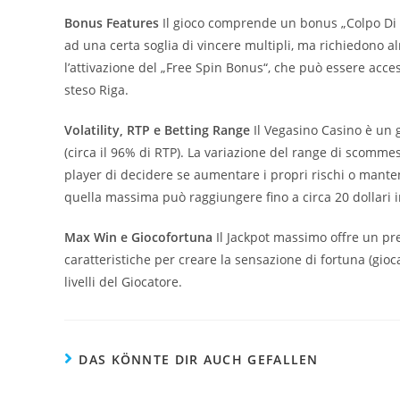
Bonus Features
Il gioco comprende un bonus „Colpo Di F
ad una certa soglia di vincere multipli, ma richiedono al
l’attivazione del „Free Spin Bonus“, che può essere acces
steso Riga.
Volatility, RTP e Betting Range
Il Vegasino Casino è un 
(circa il 96% di RTP). La variazione del range di scommess
player di decidere se aumentare i propri rischi o mant
quella massima può raggiungere fino a circa 20 dollari in
Max Win e Giocofortuna
Il Jackpot massimo offre un pre
caratteristiche per creare la sensazione di fortuna (gioc
livelli del Giocatore.
DAS KÖNNTE DIR AUCH GEFALLEN