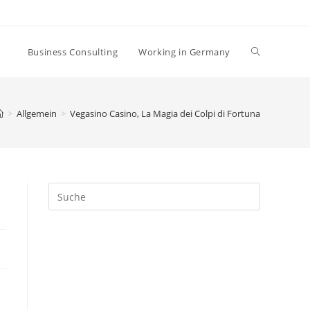
Business Consulting
Working in Germany
>
Allgemein
>
Vegasino Casino, La Magia dei Colpi di Fortuna
Search
this
website