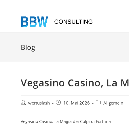
Zum
Inhalt
springen
Blog
Vegasino Casino, La M
Beitrags-
Beitrag
Beitrags-
wertuslash
10. Mai 2026
Allgemein
Autor:
veröffentlicht:
Kategorie:
Vegasino Casino: La Magia dei Colpi di Fortuna