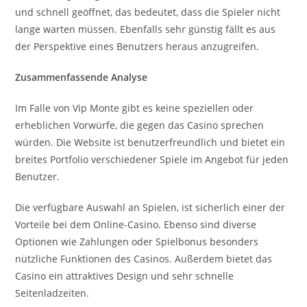
und schnell geöffnet, das bedeutet, dass die Spieler nicht
lange warten müssen. Ebenfalls sehr günstig fällt es aus
der Perspektive eines Benutzers heraus anzugreifen.
Zusammenfassende Analyse
Im Falle von Vip Monte gibt es keine speziellen oder
erheblichen Vorwürfe, die gegen das Casino sprechen
würden. Die Website ist benutzerfreundlich und bietet ein
breites Portfolio verschiedener Spiele im Angebot für jeden
Benutzer.
Die verfügbare Auswahl an Spielen, ist sicherlich einer der
Vorteile bei dem Online-Casino. Ebenso sind diverse
Optionen wie Zahlungen oder Spielbonus besonders
nützliche Funktionen des Casinos. Außerdem bietet das
Casino ein attraktives Design und sehr schnelle
Seitenladzeiten.