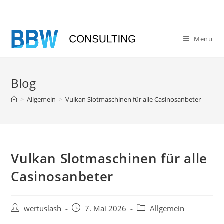
Zum
Inhalt
springen
Menü
Blog
>
Allgemein
>
Vulkan Slotmaschinen für alle Casinosanbeter
Vulkan Slotmaschinen für alle
Casinosanbeter
Beitrags-
Beitrag
Beitrags-
wertuslash
7. Mai 2026
Allgemein
Autor:
veröffentlicht:
Kategorie: