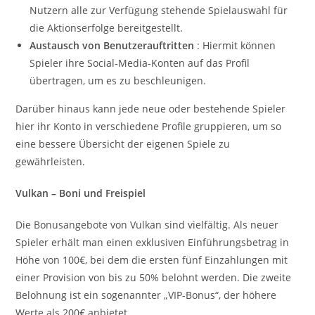
Nutzern alle zur Verfügung stehende Spielauswahl für
die Aktionserfolge bereitgestellt.
Austausch von Benutzerauftritten
: Hiermit können
Spieler ihre Social-Media-Konten auf das Profil
übertragen, um es zu beschleunigen.
Darüber hinaus kann jede neue oder bestehende Spieler
hier ihr Konto in verschiedene Profile gruppieren, um so
eine bessere Übersicht der eigenen Spiele zu
gewährleisten.
Vulkan – Boni und Freispiel
Die Bonusangebote von Vulkan sind vielfältig. Als neuer
Spieler erhält man einen exklusiven Einführungsbetrag in
Höhe von 100€, bei dem die ersten fünf Einzahlungen mit
einer Provision von bis zu 50% belohnt werden. Die zweite
Belohnung ist ein sogenannter „VIP-Bonus“, der höhere
Werte als 200€ anbietet.