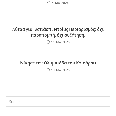
5. Mai 2026
Λύτρα για Ινστιάσπι Ντρίμς Περιορισμός: όχι
παραπομπή, όχι συζήτηση.
11. Mai 2026
Νίκησε την Ολυμπιάδα του Καισάρου
10. Mai 2026
Search
this
website