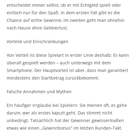
entscheidet immer selbst, ob er mit Echtgeld spielt oder
einfach nur für den Spaß. In dem ersten Fall gibt es die
Chance auf echte Gewinne, im zweiten geht man ohnehin
nach Hause ohne Geldverlust.
Vorteile und Einschränkungen
Von Vorteil ist diese Spielart in erster Linie deshalb: Es kann
überall gespielt werden – auch unterwegs mit dem
Smartphone. Der Hauptvorteil ist aber, dass man garantiert
mindestens den Startbetrag zurückbekommt.
Falsche Annahmen und Mythen
Ein häufiger Irrglaube bei Spielern: Sie meinen oft, es gehe
darum, wer als erstes kaputt geht. Das stimmt nicht
unbedingt. Tatsächlich hat der Gewinner gewissermaßen
etwas wie einen „Gewinnbonus“ im letzten Runden-Takt.