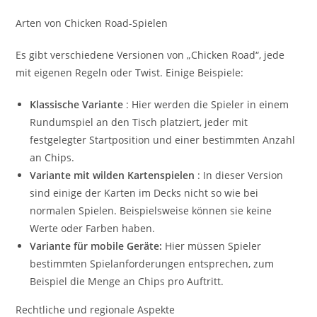
Arten von Chicken Road-Spielen
Es gibt verschiedene Versionen von „Chicken Road“, jede
mit eigenen Regeln oder Twist. Einige Beispiele:
Klassische Variante
: Hier werden die Spieler in einem
Rundumspiel an den Tisch platziert, jeder mit
festgelegter Startposition und einer bestimmten Anzahl
an Chips.
Variante mit wilden Kartenspielen
: In dieser Version
sind einige der Karten im Decks nicht so wie bei
normalen Spielen. Beispielsweise können sie keine
Werte oder Farben haben.
Variante für mobile Geräte:
Hier müssen Spieler
bestimmten Spielanforderungen entsprechen, zum
Beispiel die Menge an Chips pro Auftritt.
Rechtliche und regionale Aspekte