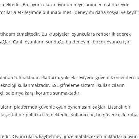
klenmektedir. Bu, oyuncuların oyunun heyecanını en üst düzeyde
ımcılarla etkileşimde bulunabilmesi, deneyimi daha sosyal ve keyifli
istihdam etmektedir. Bu krupiyeler, oyunculara rehberlik ederek
 sağlar. Canlı oyunların sunduğu bu deneyim, birçok oyuncu için
planda tutmaktadır. Platform, yüksek seviyede güvenlik önlemleri il
 teknoloji kullanmaktadır. SSL şifreleme sistemi, kullanıcıların
çlı saldırıya karşı koruma sunmaktadır.
ncuların platformda güvenle oyun oynamasını sağlar. Lisanslı bir
 şeffaf bir politika izlemektedir. Kullanıcılar, bu güvence ile rahat
tedir. Oyunculara, kaybetmeyi göze alabilecekleri miktarlarla oyun