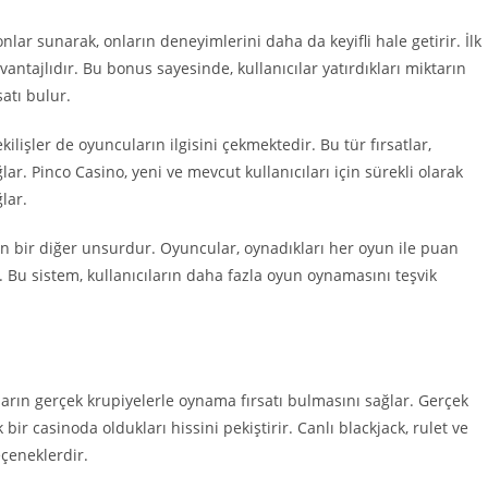
lar sunarak, onların deneyimlerini daha da keyifli hale getirir. İlk
ntajlıdır. Bu bonus sayesinde, kullanıcılar yatırdıkları miktarın
atı bulur.
ilişler de oyuncuların ilgisini çekmektedir. Bu tür fırsatlar,
r. Pinco Casino, yeni ve mevcut kullanıcıları için sürekli olarak
lar.
en bir diğer unsurdur. Oyuncular, oynadıkları her oyun ile puan
. Bu sistem, kullanıcıların daha fazla oyun oynamasını teşvik
rın gerçek krupiyelerle oynama fırsatı bulmasını sağlar. Gerçek
ir casinoda oldukları hissini pekiştirir. Canlı blackjack, rulet ve
eçeneklerdir.