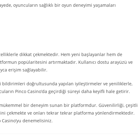
yede, oyuncuların sağlıklı bir oyun deneyimi yaşamaları
özelliklerle dikkat çekmektedir. Hem yeni başlayanlar hem de
tformun popülaritesini artırmaktadır. Kullanıcı dostu arayüzü ve
ca erişim sağlayabilir.
i bildirimleri doğrultusunda yapılan iyileştirmeler ve yeniliklerle,
uların Pinco Casino’da geçirdiği süreyi daha keyifli hale getirir.
 mükemmel bir deneyim sunan bir platformdur. Güvenilirliği, çeşitli
isini çekmekte ve onları tekrar tekrar platforma yönlendirmektedir.
co Casino’yu denemelisiniz.