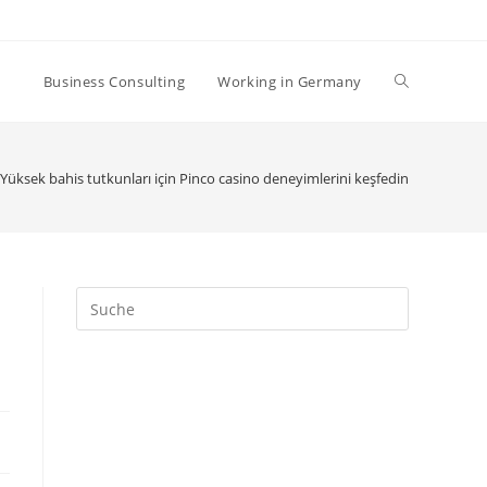
Business Consulting
Working in Germany
Yüksek bahis tutkunları için Pinco casino deneyimlerini keşfedin
Search
this
website