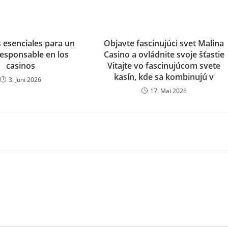
 esenciales para un
Objavte fascinujúci svet Malina
responsable en los
Casino a ovládnite svoje šťastie
casinos
Vitajte vo fascinujúcom svete
kasín, kde sa kombinujú v
3. Juni 2026
17. Mai 2026