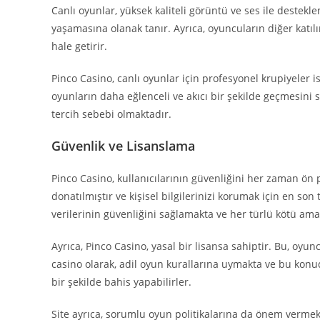
Canlı oyunlar, yüksek kaliteli görüntü ve ses ile deste
yaşamasına olanak tanır. Ayrıca, oyuncuların diğer katıl
hale getirir.
Pinco Casino, canlı oyunlar için profesyonel krupiyeler 
oyunların daha eğlenceli ve akıcı bir şekilde geçmesini
tercih sebebi olmaktadır.
Güvenlik ve Lisanslama
Pinco Casino, kullanıcılarının güvenliğini her zaman ön 
donatılmıştır ve kişisel bilgilerinizi korumak için en son
verilerinin güvenliğini sağlamakta ve her türlü kötü ama
Ayrıca, Pinco Casino, yasal bir lisansa sahiptir. Bu, oyu
casino olarak, adil oyun kurallarına uymakta ve bu konuda
bir şekilde bahis yapabilirler.
Site ayrıca, sorumlu oyun politikalarına da önem vermek