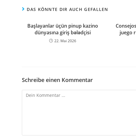
DAS KÖNNTE DIR AUCH GEFALLEN
Başlayanlar üçün pinup kazino
Consejos
dünyasına giriş bələdçisi
juego 
22. Mai 2026
Schreibe einen Kommentar
Kommentieren