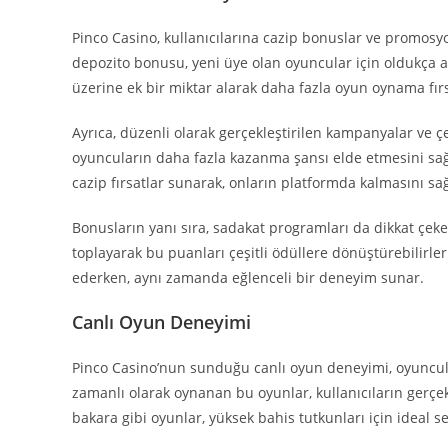
Pinco Casino, kullanıcılarına cazip bonuslar ve promosyon
depozito bonusu, yeni üye olan oyuncular için oldukça ava
üzerine ek bir miktar alarak daha fazla oyun oynama fırs
Ayrıca, düzenli olarak gerçekleştirilen kampanyalar ve çek
oyuncuların daha fazla kazanma şansı elde etmesini sağla
cazip fırsatlar sunarak, onların platformda kalmasını sağ
Bonusların yanı sıra, sadakat programları da dikkat çek
toplayarak bu puanları çeşitli ödüllere dönüştürebilirler
ederken, aynı zamanda eğlenceli bir deneyim sunar.
Canlı Oyun Deneyimi
Pinco Casino’nun sunduğu canlı oyun deneyimi, oyuncula
zamanlı olarak oynanan bu oyunlar, kullanıcıların gerçek b
bakara gibi oyunlar, yüksek bahis tutkunları için ideal s