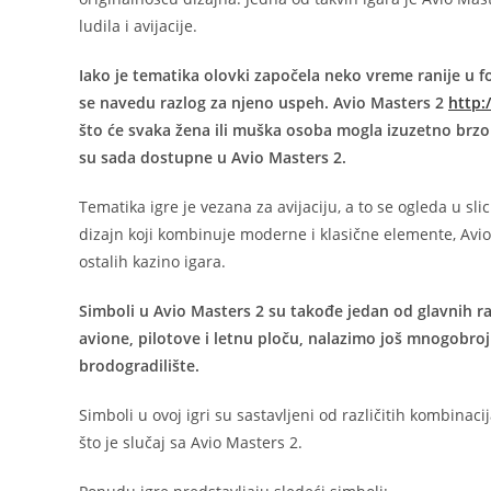
ludila i avijacije.
Iako je tematika olovki započela neko vreme ranije u 
se navedu razlog za njeno uspeh. Avio Masters 2
http:
što će svaka žena ili muška osoba mogla izuzetno brzo u
su sada dostupne u Avio Masters 2.
Tematika igre je vezana za avijaciju, a to se ogleda u sl
dizajn koji kombinuje moderne i klasične elemente, Avi
ostalih kazino igara.
Simboli u Avio Masters 2 su takođe jedan od glavnih ra
avione, pilotove i letnu ploču, nalazimo još mnogobrojn
brodogradilište.
Simboli u ovoj igri su sastavljeni od različitih kombinac
što je slučaj sa Avio Masters 2.