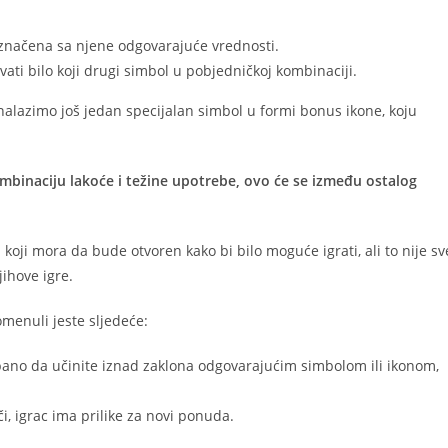
 označena sa njene odgovarajuće vrednosti.
vati bilo koji drugi simbol u pobjedničkoj kombinaciji.
 nalazimo još jedan specijalan simbol u formi bonus ikone, koju
mbinaciju lakoće i težine upotrebe, ovo će se između ostalog
 koji mora da bude otvoren kako bi bilo moguće igrati, ali to nije sv
jihove igre.
menuli jeste sljedeće:
rebano da učinite iznad zaklona odgovarajućim simbolom ili ikonom,
i, igrac ima prilike za novi ponuda.