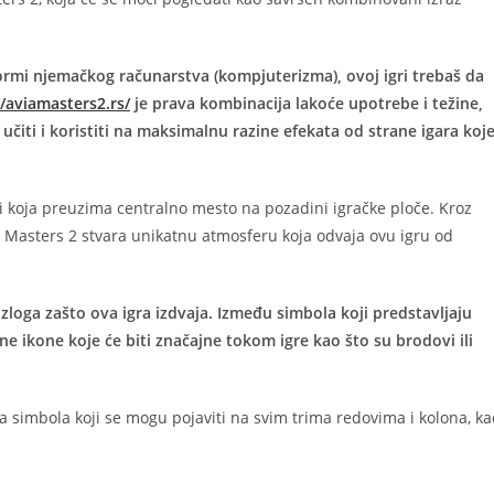
formi njemačkog računarstva (kompjuterizma), ovoj igri trebaš da
//aviamasters2.rs/
je prava kombinacija lakoće upotrebe i težine,
čiti i koristiti na maksimalnu razine efekata od strane igara koj
ici koja preuzima centralno mesto na pozadini igračke ploče. Kroz
o Masters 2 stvara unikatnu atmosferu koja odvaja ovu igru od
zloga zašto ova igra izdvaja. Između simbola koji predstavljaju
e ikone koje će biti značajne tokom igre kao što su brodovi ili
ija simbola koji se mogu pojaviti na svim trima redovima i kolona, ka