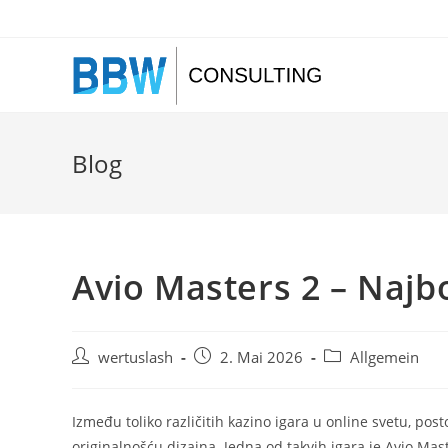
Zum
Inhalt
springen
Blog
Avio Masters 2 – Najbol
Beitrags-
Beitrag
Beitrags-
wertuslash
2. Mai 2026
Allgemein
Autor:
veröffentlicht:
Kategorie:
Između toliko različitih kazino igara u online svetu, po
originalnošću dizajna. Jedna od takvih igara je Avio Mas