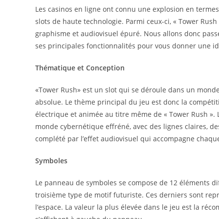
Les casinos en ligne ont connu une explosion en terme
slots de haute technologie. Parmi ceux-ci, « Tower Rush
graphisme et audiovisuel épuré. Nous allons donc pass
ses principales fonctionnalités pour vous donner une id
Thématique et Conception
«Tower Rush» est un slot qui se déroule dans un monde f
absolue. Le thème principal du jeu est donc la compét
électrique et animée au titre même de « Tower Rush ».
monde cybernétique effréné, avec des lignes claires, des
complété par l’effet audiovisuel qui accompagne chaque
Symboles
Le panneau de symboles se compose de 12 éléments différe
troisième type de motif futuriste. Ces derniers sont r
l’espace. La valeur la plus élevée dans le jeu est la r