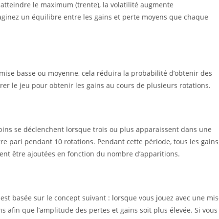
tteindre le maximum (trente), la volatilité augmente
aginez un équilibre entre les gains et perte moyens que chaque
mise basse ou moyenne, cela réduira la probabilité d’obtenir des
rer le jeu pour obtenir les gains au cours de plusieurs rotations.
pins se déclenchent lorsque trois ou plus apparaissent dans une
re pari pendant 10 rotations. Pendant cette période, tous les gains
nt être ajoutées en fonction du nombre d’apparitions.
st basée sur le concept suivant : lorsque vous jouez avec une mi
 afin que l’amplitude des pertes et gains soit plus élevée. Si vous