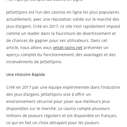
JetSetSpins est l’un des casinos en ligne les plus populaires
actuellement, avec une réputation solide sur le marché des
jeux d’argent. Créé en 2017, ce site s’est rapidement imposé
comme un leader dans la fourniture de divertissement et
de chances de gagner pour ses utilisateurs. Dans cet
article, nous allons vous
jetset-spins.net
présenter un
aperçu complet du fonctionnement, des avantages et des
inconvénients de JetSetSpins.
Une Histoire Rapide
Créé en 2017 par une équipe expérimentée dans l’industrie
des jeux d’argent, JetSetSpins vise à offrir un
environnement sécurisé pour jouer aux meilleurs jeux
disponibles sur le marché. Le casino compte plusieurs
millions de joueurs réguliers et est disponible en français,
ce qui en fait un choix attrayant pour les joueurs