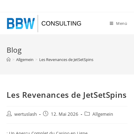
Zum
Inhalt
springen
Menü
Blog
>
Allgemein
>
Les Revenances de JetSetSpins
Les Revenances de JetSetSpins
Beitrags-
Beitrag
Beitrags-
wertuslash
12. Mai 2026
Allgemein
Autor:
veröffentlicht:
Kategorie:
: Un Aperçu Complet du Casino en Ligne