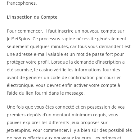
francophones.
L’Inspection du Compte
Pour commencer, il faut inscrire un nouveau compte sur
JetSetSpins. Ce processus rapide nécessite généralement
seulement quelques minutes, car tous vous demandent est
une adresse e-mail valable et un mot de passe fort pour
protéger votre profil. Lorsque la demande d’inscription a
été soumise, le casino vérifie les informations fournies
avant de générer un code de confirmation par courrier
électronique. Vous devrez enfin activer votre compte à
l’aide du lien fourni dans le message.
Une fois que vous êtes connecté et en possession de vos
premiers dépôts d’un montant minimum requis, vous
pouvez explorer les différents jeux proposés sur
JetSetSpins. Pour commencer, il y a bien sûr des possibilités
de bonus offertes aux nouveaux joueurs. Les primes et