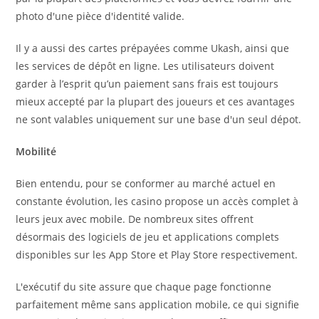
photo d'une pièce d'identité valide.
Il y a aussi des cartes prépayées comme Ukash, ainsi que
les services de dépôt en ligne. Les utilisateurs doivent
garder à l’esprit qu’un paiement sans frais est toujours
mieux accepté par la plupart des joueurs et ces avantages
ne sont valables uniquement sur une base d'un seul dépot.
Mobilité
Bien entendu, pour se conformer au marché actuel en
constante évolution, les casino propose un accès complet à
leurs jeux avec mobile. De nombreux sites offrent
désormais des logiciels de jeu et applications complets
disponibles sur les App Store et Play Store respectivement.
L'exécutif du site assure que chaque page fonctionne
parfaitement même sans application mobile, ce qui signifie