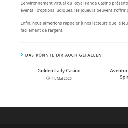
L’environnement virtuel du Royal Panda Casino présente 
éventail d’options ludiques, les joueurs peuvent s’offr
Enfin, nous aimerions rappeler à nos lecteurs que le j
facilement de l’argent.
DAS KÖNNTE DIR AUCH GEFALLEN
Golden Lady Casino
Aventur
Spi
11. Mai 2026