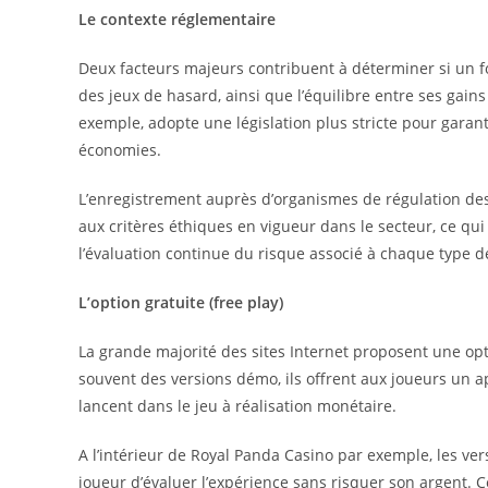
Le contexte réglementaire
Deux facteurs majeurs contribuent à déterminer si un fou
des jeux de hasard, ainsi que l’équilibre entre ses gain
exemple, adopte une législation plus stricte pour garant
économies.
L’enregistrement auprès d’organismes de régulation de
aux critères éthiques en vigueur dans le secteur, ce qui
l’évaluation continue du risque associé à chaque type d
L’option gratuite (free play)
La grande majorité des sites Internet proposent une optio
souvent des versions démo, ils offrent aux joueurs un a
lancent dans le jeu à réalisation monétaire.
A l’intérieur de Royal Panda Casino par exemple, les v
joueur d’évaluer l’expérience sans risquer son argent.