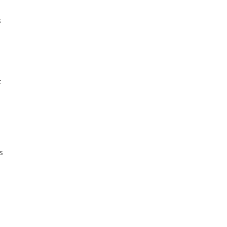
s
c
s