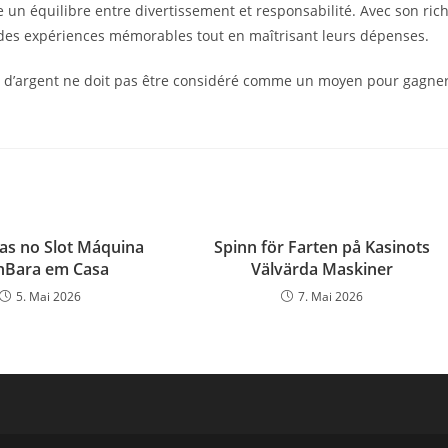
un équilibre entre divertissement et responsabilité. Avec son ric
ir des expériences mémorables tout en maîtrisant leurs dépenses.
eu d’argent ne doit pas être considéré comme un moyen pour gagne
as no Slot Máquina
Spinn för Farten på Kasinots
nBara em Casa
Välvärda Maskiner
5. Mai 2026
7. Mai 2026