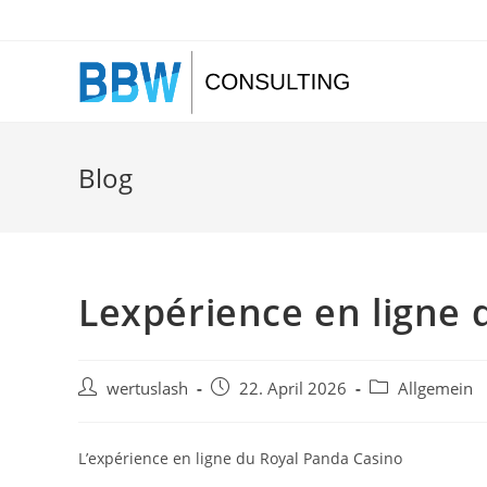
Zum
Inhalt
springen
Blog
Lexpérience en ligne 
Beitrags-
Beitrag
Beitrags-
wertuslash
22. April 2026
Allgemein
Autor:
veröffentlicht:
Kategorie:
L’expérience en ligne du Royal Panda Casino