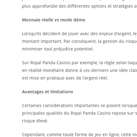
plus approfondie des différentes options et stratégies a
Monnaie réelle vs mode démo
Lorsqu’ils décident de jouer avec des enjeux d’argent,
montant important. Par conséquent, la gestion du risqu
minimiser tout préjudice potentiel.
Sur Royal Panda Casino par exemple, la règle selon laqu
en réalité monétaire donne à ces derniers une idée clair
est mise en pratique avec de l’argent réel.
Avantages et limitations
Certaines considérations importantes se posent lorsque 
principales qualités du Royal Panda Casino repose sur s
risque élevé.
Cependant, comme toute forme de jeu en ligne, cette in