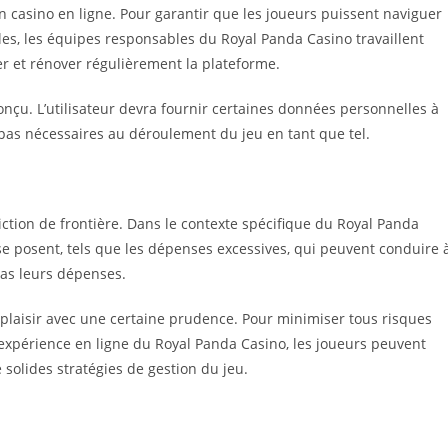
n casino en ligne. Pour garantir que les joueurs puissent naviguer
iles, les équipes responsables du Royal Panda Casino travaillent
r et rénover régulièrement la plateforme.
nçu. L’utilisateur devra fournir certaines données personnelles à
 pas nécessaires au déroulement du jeu en tant que tel.
riction de frontière. Dans le contexte spécifique du Royal Panda
e posent, tels que les dépenses excessives, qui peuvent conduire 
pas leurs dépenses.
on plaisir avec une certaine prudence. Pour minimiser tous risques
’expérience en ligne du Royal Panda Casino, les joueurs peuvent
e solides stratégies de gestion du jeu.