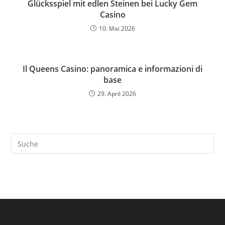
Glücksspiel mit edlen Steinen bei Lucky Gem
Casino
10. Mai 2026
Il Queens Casino: panoramica e informazioni di
base
29. April 2026
Search
this
website