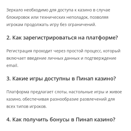
Зеркало необходимо для доступа к казино в случае
блокировок или технических неполадок, позволяя
игрокам продолжать игру без ограничений.
2. Как зарегистрироваться на платформе?
Регистрация проходит через простой процесс, который
включает введение личных данных и подтверждение
email.
3. Какие игры доступны в Пинап казино?
Платформа предлагает слоты, настольные игры и живое
казино, обеспечивая разнообразие развлечений для
всех типов игроков.
4. Как получить бонусы в Пинап казино?