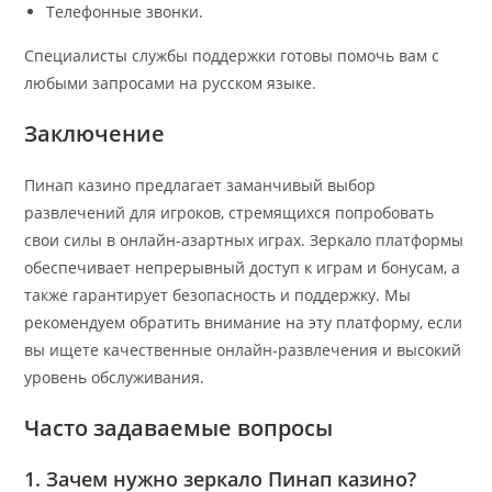
Телефонные звонки.
Специалисты службы поддержки готовы помочь вам с
любыми запросами на русском языке.
Заключение
Пинап казино предлагает заманчивый выбор
развлечений для игроков, стремящихся попробовать
свои силы в онлайн-азартных играх. Зеркало платформы
обеспечивает непрерывный доступ к играм и бонусам, а
также гарантирует безопасность и поддержку. Мы
рекомендуем обратить внимание на эту платформу, если
вы ищете качественные онлайн-развлечения и высокий
уровень обслуживания.
Часто задаваемые вопросы
1. Зачем нужно зеркало Пинап казино?