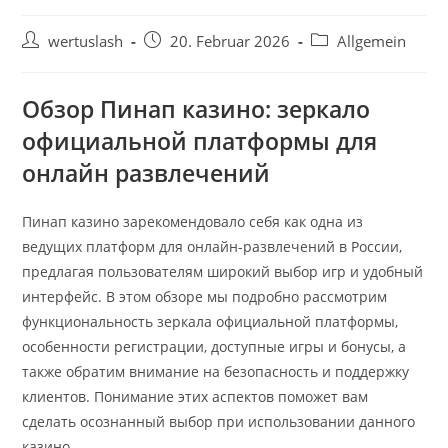
Beitrags-
Beitrag
Beitrags-
wertuslash
20. Februar 2026
Allgemein
Autor:
veröffentlicht:
Kategorie:
Обзор Пинап казино: зеркало
официальной платформы для
онлайн развлечений
Пинап казино зарекомендовало себя как одна из
ведущих платформ для онлайн-развлечений в России,
предлагая пользователям широкий выбор игр и удобный
интерфейс. В этом обзоре мы подробно рассмотрим
функциональность зеркала официальной платформы,
особенности регистрации, доступные игры и бонусы, а
также обратим внимание на безопасность и поддержку
клиентов. Понимание этих аспектов поможет вам
сделать осознанный выбор при использовании данного
казино.