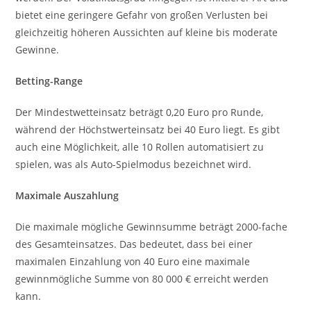
bietet eine geringere Gefahr von großen Verlusten bei
gleichzeitig höheren Aussichten auf kleine bis moderate
Gewinne.
Betting-Range
Der Mindestwetteinsatz beträgt 0,20 Euro pro Runde,
während der Höchstwerteinsatz bei 40 Euro liegt. Es gibt
auch eine Möglichkeit, alle 10 Rollen automatisiert zu
spielen, was als Auto-Spielmodus bezeichnet wird.
Maximale Auszahlung
Die maximale mögliche Gewinnsumme beträgt 2000-fache
des Gesamteinsatzes. Das bedeutet, dass bei einer
maximalen Einzahlung von 40 Euro eine maximale
gewinnmögliche Summe von 80 000 € erreicht werden
kann.