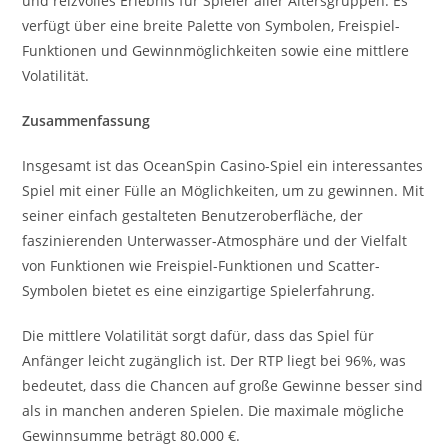
und reizvolles Erlebnis für Spieler aller Altersgruppen. Es
verfügt über eine breite Palette von Symbolen, Freispiel-
Funktionen und Gewinnmöglichkeiten sowie eine mittlere
Volatilität.
Zusammenfassung
Insgesamt ist das OceanSpin Casino-Spiel ein interessantes
Spiel mit einer Fülle an Möglichkeiten, um zu gewinnen. Mit
seiner einfach gestalteten Benutzeroberfläche, der
faszinierenden Unterwasser-Atmosphäre und der Vielfalt
von Funktionen wie Freispiel-Funktionen und Scatter-
Symbolen bietet es eine einzigartige Spielerfahrung.
Die mittlere Volatilität sorgt dafür, dass das Spiel für
Anfänger leicht zugänglich ist. Der RTP liegt bei 96%, was
bedeutet, dass die Chancen auf große Gewinne besser sind
als in manchen anderen Spielen. Die maximale mögliche
Gewinnsumme beträgt 80.000 €.