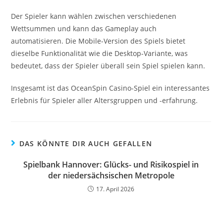
Der Spieler kann wählen zwischen verschiedenen
Wettsummen und kann das Gameplay auch
automatisieren. Die Mobile-Version des Spiels bietet
dieselbe Funktionalität wie die Desktop-Variante, was
bedeutet, dass der Spieler überall sein Spiel spielen kann.
Insgesamt ist das OceanSpin Casino-Spiel ein interessantes
Erlebnis für Spieler aller Altersgruppen und -erfahrung.
DAS KÖNNTE DIR AUCH GEFALLEN
Spielbank Hannover: Glücks- und Risikospiel in
der niedersächsischen Metropole
17. April 2026