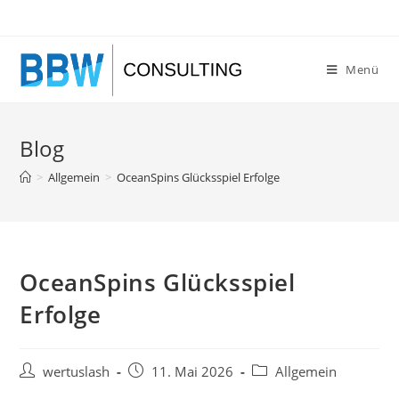
Zum
Inhalt
springen
Menü
Blog
>
Allgemein
>
OceanSpins Glücksspiel Erfolge
OceanSpins Glücksspiel
Erfolge
Beitrags-
Beitrag
Beitrags-
wertuslash
11. Mai 2026
Allgemein
Autor:
veröffentlicht:
Kategorie: