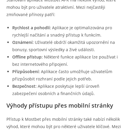
mohou být pro uživatele atraktivní. Mezi nejčastěji
zmiňované přínosy patří:
Rychlost a pohodlí:
Aplikace je optimalizována pro
rychlejší načítání a snadný přístup k funkcím.
Oznámení:
Uživatelé obdrží okamžitá upozornění na
bonusy, sportovní výsledky a živé události.
Offline přístup:
Některé funkce aplikace lze používat i
bez internetového připojení.
Přizpůsobení:
Aplikace často umožňuje uživatelům
přizpůsobit rozhraní podle jejich potřeb.
Bezpečnost:
Aplikace poskytuje lepší úroveň
zabezpečení osobních a finančních údajů.
Výhody přístupu přes mobilní stránky
Přístup k Mostbet přes mobilní stránky také nabízí několik
výhod, které mohou být pro některé uživatele klíčové. Mezi