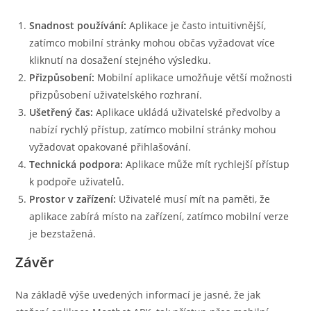
Snadnost používání:
Aplikace je často intuitivnější,
zatímco mobilní stránky mohou občas vyžadovat více
kliknutí na dosažení stejného výsledku.
Přizpůsobení:
Mobilní aplikace umožňuje větší možnosti
přizpůsobení uživatelského rozhraní.
Ušetřený čas:
Aplikace ukládá uživatelské předvolby a
nabízí rychlý přístup, zatímco mobilní stránky mohou
vyžadovat opakované přihlašování.
Technická podpora:
Aplikace může mít rychlejší přístup
k podpoře uživatelů.
Prostor v zařízení:
Uživatelé musí mít na paměti, že
aplikace zabírá místo na zařízení, zatímco mobilní verze
je bezstažená.
Závěr
Na základě výše uvedených informací je jasné, že jak