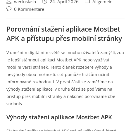
Beitrags-
Beitrag
Beitrags-
wertuslash
24. April 2026
Allgemein
Autor:
veröffentlicht:
Kategorie:
Beitrags-
0 Kommentare
Kommentare:
Porovnání stažení aplikace Mostbet
APK a přístupu přes mobilní stránky
V dnešním digitálním světě se mnoho uživatelů zamýšlí, zda
je lepší stáhnout aplikaci Mostbet APK nebo využívat
mobilní verzi stránek. Tento článek rozebere výhody a
nevýhody obou možností, což pomůže hráčům učinit
informované rozhodnutí. V první části se zaměříme na
výhody stažení aplikace, v druhé části se podíváme na
přístup přes mobilní stránky a nakonec porovnáme obě
varianty.
Výhody stažení aplikace Mostbet APK
Stahování aplikace Mostbet APK má několik výhod, které