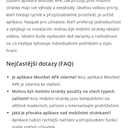
stažení aplikace Mostbet APK, tak přístup přes mobilní
stránky mají své výhody a nevýhody. Skvělou volbou pro ty,
kteří hledají rychlé a přizpůsobitelné prostředí, je určitě
aplikace. Naopak pro uživatele, kteří preferují jednoduchost
a vyhýbají se instalacím, mohou být mobilní stránky ideální
volbou. Ideální bude vyzkoušet obě varianty a rozhodnout
se, co nejlépe vyhovuje individuálním potřebám a stylu
hraní.
Nejčastější dotazy (FAQ)
Je aplikace Mostbet APK zdarma?
Ano, aplikace Mostbet
APK je zdarma ke stažení.
Mohou být mobilní stránky použity na všech typech
zařízení?
Ano, mobilní stránky jsou kompatibilní na
většině moderních zařízení s internetovým prohlížečem.
Jaká je převaha aplikace nad mobilními stránkami?
Aplikace nabízí rychlejší načítání a přizpůsobení funkcí
podle potřeb uživatele.