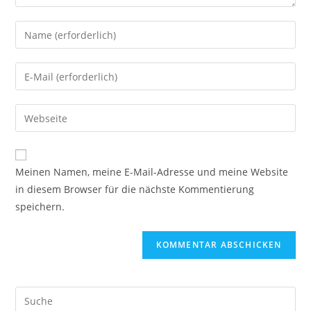
Gib
deinen
Namen
Gib
oder
deine
Benutzernamen
E-
Gib
zum
Mail-
deine
Kommentieren
Adresse
Website-
ein
zum
URL
Meinen Namen, meine E-Mail-Adresse und meine Website
Kommentieren
ein
in diesem Browser für die nächste Kommentierung
ein
(optional)
speichern.
Search