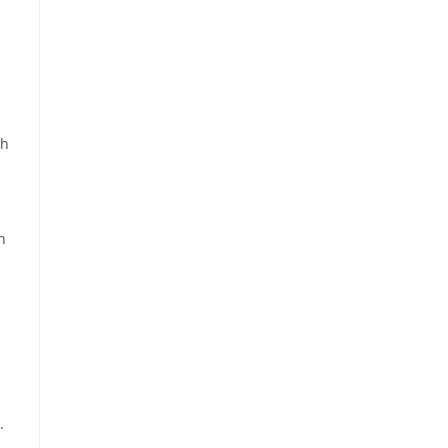
ch
h
.