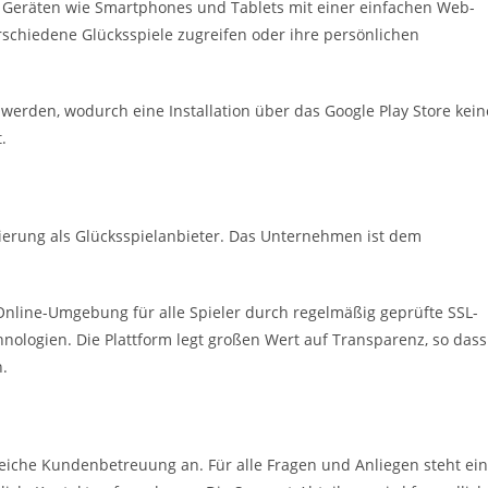
len Geräten wie Smartphones und Tablets mit einer einfachen Web-
rschiedene Glücksspiele zugreifen oder ihre persönlichen
werden, wodurch eine Installation über das Google Play Store kein
.
ierung als Glücksspielanbieter. Das Unternehmen ist dem
nline-Umgebung für alle Spieler durch regelmäßig geprüfte SSL-
ologien. Die Plattform legt großen Wert auf Transparenz, so dass
n.
eiche Kundenbetreuung an. Für alle Fragen und Anliegen steht ein