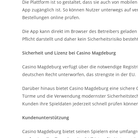
Die Plattform ist so gestaltet, dass sie auch von mobi
App zugänglich ist. So können Nutzer unterwegs auf ve
Bestellungen online prüfen.
Die App kann direkt im Browser des Betreibers geladen 
Pflicht darstellt und daher kein Sicherheitsrisiko besteht
Sicherheit und Lizenz bei Casino Magdeburg
Casino Magdeburg verfügt über die notwendige Registr
deutschen Recht unterworfen, das strengste in der EU.
Darüber hinaus bietet Casino Magdeburg eine sichere O
Türme und die Verwendung modernster Sicherheitstechn
Kunden ihre Spieldaten jederzeit schnell prüfen könne
Kundenunterstützung
Casino Magdeburg bietet seinen Spielern eine umfangr