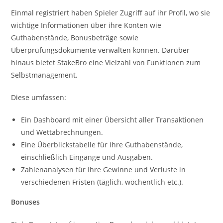
Einmal registriert haben Spieler Zugriff auf ihr Profil, wo sie
wichtige Informationen über ihre Konten wie
Guthabenstände, Bonusbeträge sowie
Überprüfungsdokumente verwalten können. Darüber
hinaus bietet StakeBro eine Vielzahl von Funktionen zum
Selbstmanagement.
Diese umfassen:
Ein Dashboard mit einer Übersicht aller Transaktionen
und Wettabrechnungen.
Eine Überblickstabelle für Ihre Guthabenstände,
einschließlich Eingänge und Ausgaben.
Zahlenanalysen für Ihre Gewinne und Verluste in
verschiedenen Fristen (täglich, wöchentlich etc.).
Bonuses