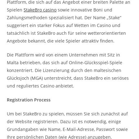
Plattform, die sich auf das Angebot einer breiten Palette an
Spielen
StakeBro casino
sowie innovative Boni und
Zahlungsmethoden spezialisiert hat. Der Name „Stake“
suggeriert ein starker Fokus auf Wetten im Casino und
tatsächlich ist StakeBro auch für seine wetterorientierten
Angebote bekannt, die viele Spieler attraktiv finden.
Die Plattform wird von einem Unternehmen mit Sitz in
Malta betrieben, das sich auf Online-Glücksspiel-Spiele
konzentriert. Die Lizenzierung durch den maltesischen
Glücksjoch (MGA) unterstreicht, dass StakeBro ein seriöses
und reguliertes Casino anbietet.
Registration Process
Um bei StakeBro zu spielen, müssen Sie sich zunächst auf
der Website registrieren. Dazu ist es notwendig, einige
Grundangaben wie Name, E-Mail-Adresse, Passwort sowie
Ihre persönlichen Daten (wie Adresse) anzugeben.