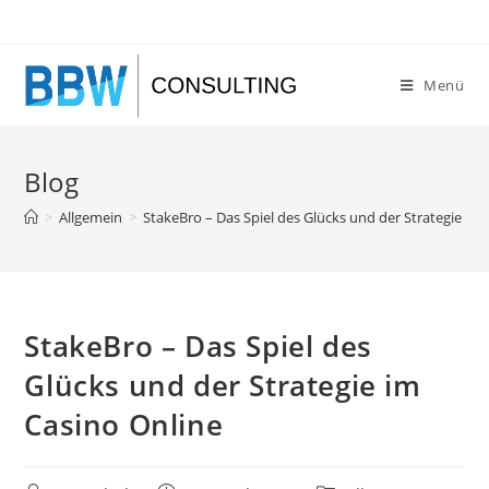
Zum
Inhalt
springen
Menü
Blog
>
Allgemein
>
StakeBro – Das Spiel des Glücks und der Strategie im
StakeBro – Das Spiel des
Glücks und der Strategie im
Casino Online