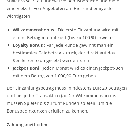
StakeBro setzt auf innovative Bonusbereiche und bietet
eine Vielzahl von Angeboten an. Hier sind einige der
wichtigsten:
Willkommensbonus
: Die erste Einzahlung wird mit
einem Betrag multipliziert (bis zu 100 %) erweitert.
Loyalty Bonus
: Für jede Runde gewinnt man ein
bestimmtes Geldbetrag zurück, der direkt auf das
Spielerkonto umgesetzt werden kann.
Jackpot Boni
: Jeden Monat wird es einen Jackpot-Boni
mit dem Betrag von 1.000,00 Euro geben.
Der Einzahlungsbetrag muss mindestens EUR 20 betragen
und bei jeder Transaktion (außer Willkommensbonus)
müssen Spieler bis zu fünf Runden spielen, um die
Bonusbedingungen erfüllen zu können.
Zahlungsmethoden