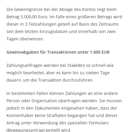
Die Gewinngrenze bei der Ablage des Kontos liegt beim
Betrag 5.000,00 Euro. Im Falle eines größeren Betrags wird
dieser in 3 Teilzahlungen geteilt auf Basis des Zeitraums
seit dem letzten Einzugsdatum und innerhalb von zwei
Tagen überwiesen.
Gewinnabgaben für Transaktionen unter 1.000 EUR
Zahlungsanfragen werden bei StakeBro so schnell wie
möglich bearbeitet, aber es kann bis zu sieben Tage
dauern, um die Transaktion durchzuführen.
In bestimmten Fällen können Zahlungen an eine andere
Person oder Organisation übertragen werden. Sie müssen
jedoch in den Dokumenten eingesehen haben, dass der
Kontoinhaber keine Straftaten begangen hat und dieser
Antrag unter Verwendung des speziellen Formulars
(Bewegungsantrag) gestellt wird.