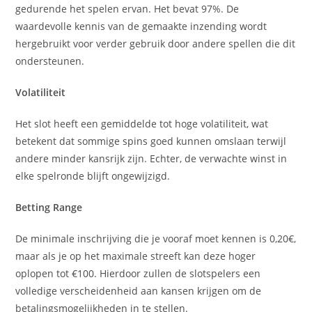
gedurende het spelen ervan. Het bevat 97%. De
waardevolle kennis van de gemaakte inzending wordt
hergebruikt voor verder gebruik door andere spellen die dit
ondersteunen.
Volatiliteit
Het slot heeft een gemiddelde tot hoge volatiliteit, wat
betekent dat sommige spins goed kunnen omslaan terwijl
andere minder kansrijk zijn. Echter, de verwachte winst in
elke spelronde blijft ongewijzigd.
Betting Range
De minimale inschrijving die je vooraf moet kennen is 0,20€,
maar als je op het maximale streeft kan deze hoger
oplopen tot €100. Hierdoor zullen de slotspelers een
volledige verscheidenheid aan kansen krijgen om de
betalingsmogelijkheden in te stellen.