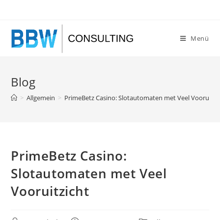
Zum
Inhalt
springen
Menü
Blog
>
Allgemein
>
PrimeBetz Casino: Slotautomaten met Veel Vooruitzi
PrimeBetz Casino:
Slotautomaten met Veel
Vooruitzicht