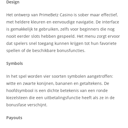
Design
Het ontwerp van PrimeBetz Casino is sober maar effectief,
met heldere kleuren en eenvoudige navigatie. De interface
is gemakkelijk te gebruiken, zelfs voor beginners die nog
nooit eerder slots hebben gespeeld. Het menu zorgt ervoor
dat spelers snel toegang kunnen krijgen tot hun favoriete
spellen of de beschikbare bonusfuncties.
Symbols
In het spel worden vier soorten symbolen aangetroffen:
witte en zwarte konijnen, bananen en getaltekens. De
hoofdsymbool is een dichte betekenis van een ronde
kiezelsteen die een uitbetalingsfunctie heeft als ze in de
bonusfase verschijnt.
Payouts