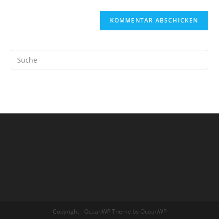
Search
this
website
Copyright - OceanWP Theme by OceanWP