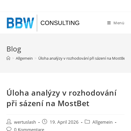
Zum
Inhalt
springen
Menü
Blog
>
Allgemein
>
Úloha analýzy v rozhodování při sázení na MostBet
Úloha analýzy v rozhodování
při sázení na MostBet
Beitrags-
Beitrag
Beitrags-
wertuslash
19. April 2026
Allgemein
Autor:
veröffentlicht:
Kategorie:
Beitrags-
0 Kommentare