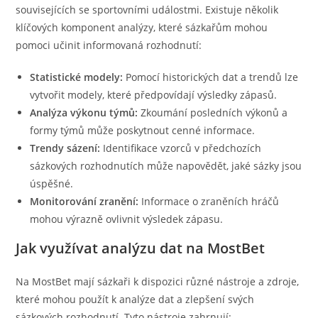
souvisejících se sportovními událostmi. Existuje několik
klíčových komponent analýzy, které sázkařům mohou
pomoci učinit informovaná rozhodnutí:
Statistické modely:
Pomocí historických dat a trendů lze
vytvořit modely, které předpovídají výsledky zápasů.
Analýza výkonu týmů:
Zkoumání posledních výkonů a
formy týmů může poskytnout cenné informace.
Trendy sázení:
Identifikace vzorců v předchozích
sázkových rozhodnutích může napovědět, jaké sázky jsou
úspěšné.
Monitorování zranění:
Informace o zraněních hráčů
mohou výrazně ovlivnit výsledek zápasu.
Jak využívat analýzu dat na MostBet
Na MostBet mají sázkaři k dispozici různé nástroje a zdroje,
které mohou použít k analýze dat a zlepšení svých
sázkových rozhodnutí. Tyto nástroje zahrnují: